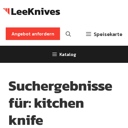
Zum
Inhalt
springen
Angebot anfordern
Speisekarte
Katalog
Suchergebnisse
für:
kitchen
knife