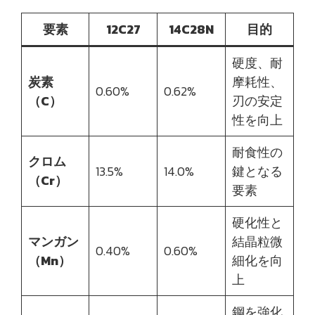
要素
12C27
14C28N
目的
硬度、耐
炭素
摩耗性、
0.60%
0.62%
（C）
刃の安定
性を向上
耐食性の
クロム
13.5%
14.0%
鍵となる
（Cr）
要素
硬化性と
マンガン
結晶粒微
0.40%
0.60%
（Mn）
細化を向
上
鋼を強化