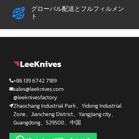
グローバル配送とフルフィルメン
ト
+86 139 6742 7189
sales@leeknives.com
@leeknivesfactory
Zhaochang Industrial Park、Yidong Industrial
Zone、Jiancheng District、Yangjiang city、
Guangdong、529500、中国