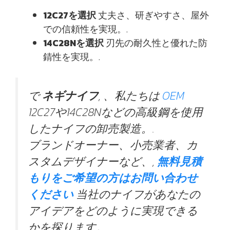
12C27を選択
丈夫さ、研ぎやすさ、屋外
での信頼性を実現。.
14C28Nを選択
刃先の耐久性と優れた防
錆性を実現。.
で
ネギナイフ
, 、私たちは
OEM
12C27や14C28Nなどの高級鋼を使用
したナイフの卸売製造。.
ブランドオーナー、小売業者、カ
スタムデザイナーなど、,
無料見積
もりをご希望の方はお問い合わせ
ください
当社のナイフがあなたの
アイデアをどのように実現できる
かを探ります。.