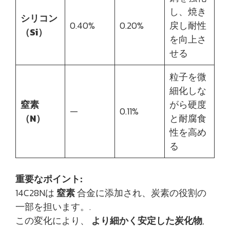
し、焼き
シリコン
0.40%
0.20%
戻し耐性
（Si）
を向上さ
せる
粒子を微
細化しな
窒素
がら硬度
—
0.11%
（N）
と耐腐食
性を高め
る
重要なポイント:
14C28Nは
窒素
合金に添加され、炭素の役割の
一部を担います。.
この変化により、
より細かく安定した炭化物
,