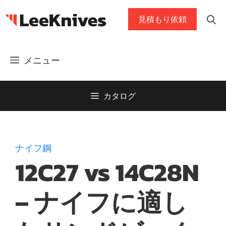
コ
見積もり依頼
ン
テ
ン
メニュー
ツ
に
ス
カタログ
キ
ッ
プ
ナイフ鋼
12C27 vs 14C28N
– ナイフに適し