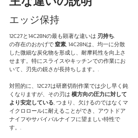
主な違いの説明
エッジ保持
12C27と14C28Nの最も顕著な違いは
刃持ち
.
の存在のおかげで
窒素
, 14C28Nは、均一に分散
した微細な炭化物を形成し、耐摩耗性を向上さ
せます。特にスライスやキッチンでの作業にお
いて、刃先の鋭さが長持ちします。.
対照的に、12C27は研磨切削作業では少し早く鈍
くなりますが、その刃は
横方向の圧力に対して
より安定している
, つまり、欠けるのではなくマ
イクロロールに耐えることができ、アウトドア
ナイフやサバイバルナイフに望ましい特性で
す。.