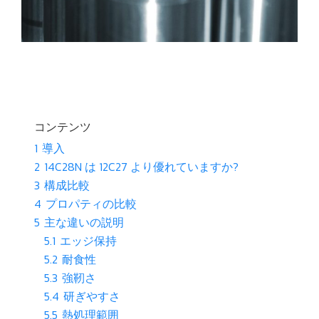
コンテンツ
1
導入
2
14C28N は 12C27 より優れていますか?
3
構成比較
4
プロパティの比較
5
主な違いの説明
5.1
エッジ保持
5.2
耐食性
5.3
強靭さ
5.4
研ぎやすさ
5.5
熱処理範囲