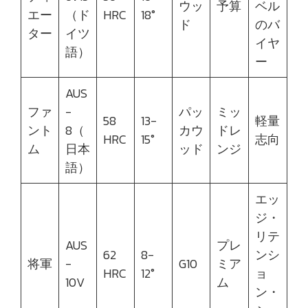
ウッ
予算
ベル
エー
（ド
HRC
18°
ド
のバ
ター
イツ
イヤ
語）
ー
AUS
ファ
-
パッ
ミッ
58
13-
軽量
ント
8（
カウ
ドレ
HRC
15°
志向
ム
日本
ッド
ンジ
語）
エッ
ジ・
リテ
AUS
プレ
62
8-
ンシ
将軍
-
G10
ミア
HRC
12°
ョ
10V
ム
ン・