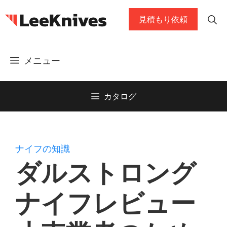
コ
見積もり依頼
ン
テ
ン
メニュー
ツ
に
ス
カタログ
キ
ッ
プ
ナイフの知識
ダルストロング
ナイフレビュー