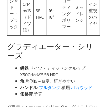
シャ
コー
CrM
イン
ド
ティ
ミッ
oV15
58
16-
重視
ー・
ング
ドレ
（ド
HRC
18°
のバ
ブラ
ポリ
ンジ
イツ
イヤ
ック
マー
語）
ー
グラディエーター・シリ
ーズ
鋼鉄
:ドイツ・ティッセンクルップ
X50CrMoV15 56 HRC
角
:片側16～18度、研ぎやすい
ハンドル
:
フルタング
積層
パカウッド
価格帯
:予算
グラディエーター・シリーズは、ダルストロン