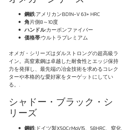
鋼鉄
:アメリカンBD1N-V 63+ HRC
角
片側8～10度
ハンドル
:カーボンファイバー
価格帯
:ウルトラプレミアム
オメガ・シリーズはダルストロングの超高級ラ
イン。高窒素鋼は卓越した耐食性とエッジ保持
力を発揮し、最先端の冶金技術を求めるコレク
ターや本格的な愛好家をターゲットにしてい
る。.
シャドー・ブラック・シ
リーズ
鋼鉄
:ドイツ製X50CrMoV15、58HRC、窒化