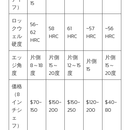
15
フ）
ロッ
56-
クウ
58
61
~57
~56
62
ェル
HRC
HRC
HRC
HRC
HRC
硬度
エッ
片側
片側
片側
片側
片側
ジ角
8～18
15～
12～15
15～
15
度
度
20度
度
20度
価格
（8
イン
$70-
$150-
$150-
$120-
$40-
チシ
150
200
250
200
80
ェ
フ）