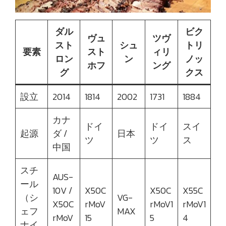
ダル
ビク
ヴュ
ツヴ
スト
シュ
トリ
要素
スト
ィリ
ロン
ン
ノッ
ホフ
ング
グ
クス
設立
2014
1814
2002
1731
1884
カナ
ドイ
ドイ
スイ
起源
ダ /
日本
ツ
ツ
ス
中国
スチ
AUS-
ール
10V /
X50C
X50C
X55C
（シ
VG-
X50C
rMoV
rMoV1
rMoV1
ェフ
MAX
rMoV
15
5
4
ナイ