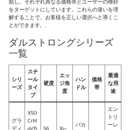
類し、それぞれ異なる価格帯とユーザーの嗜好
をターゲットにしています。これらの違いを理
解することで、お客様を正しい選択へと導くこ
とができます。.
ダルストロングシリーズ
一覧
スチ
エッ
最適
シリ
ール
ハン
価格
硬度
ジ角
な用
ーズ
タイ
ドル
帯
度
途
プ
エン
X50
トリ
グラ
CrM
パカ
ーレ
ディ
oV15
56
16-