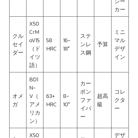
シー
カー
X50
CrM
ミニ
クル
ステ
oV15
58
16-
マル
セイ
ンレ
予算
（ド
HRC
18°
デザ
ダー
ス鋼
イツ
イン
語）
BD1
カー
N-
ボン
コレ
オメ
V（
63+
8-
超高
ファ
クタ
ガ
アメ
HRC
10°
級
イバ
ー
リカ
ー
ン）
X50
デザ