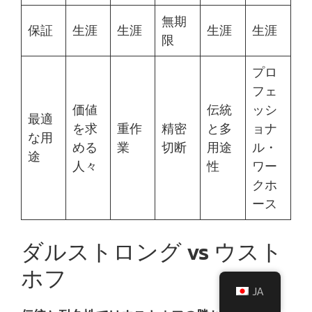
無期
保証
生涯
生涯
生涯
生涯
限
プロ
フェ
価値
伝統
ッシ
最適
を求
重作
精密
と多
ョナ
な用
める
業
切断
用途
ル・
途
人々
性
ワー
クホ
ース
ダルストロング vs ウスト
ホフ
JA