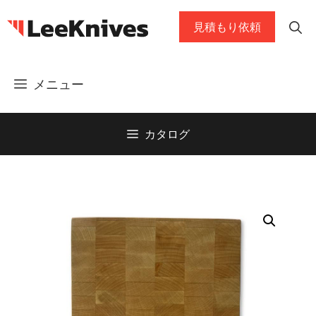
コ
見積もり依頼
ン
テ
ン
メニュー
ツ
に
ス
カタログ
キ
ッ
プ