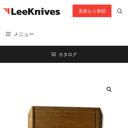
コ
見積もり依頼
ン
テ
ン
メニュー
ツ
に
ス
カタログ
キ
ッ
プ