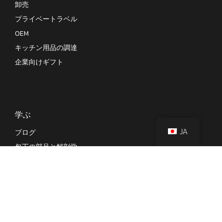
卸売
プライベートラベル
OEM
キッチン用品の調達
企業向けギフト
学ぶ
JA
ブログ
包丁の部品と解剖学
さまざまな種類の日本の包丁
さまざまな種類の包丁
包丁鋼のチートシート
ナイフテスト