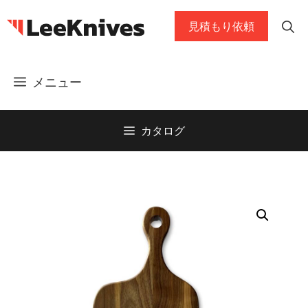
コ
見積もり依頼
ン
テ
ン
メニュー
ツ
に
ス
カタログ
キ
ッ
プ