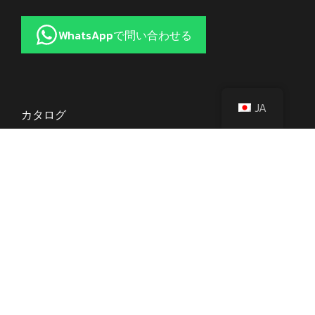
WhatsAppで問い合わせる
JA
カタログ
包丁
ナイフアクセサリー
斧
調理器具
調理器具
サービス