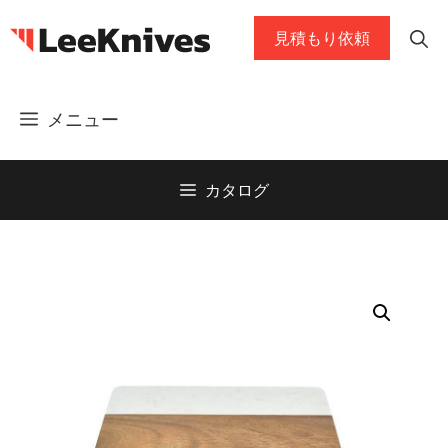
コ
見積もり依頼
ン
テ
ン
メニュー
ツ
に
ス
カタログ
キ
ッ
プ