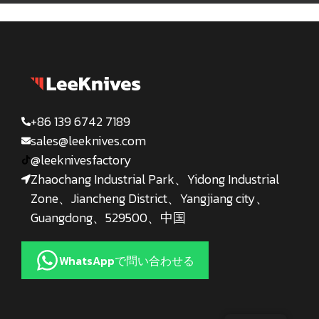
+86 139 6742 7189
sales@leeknives.com
@leeknivesfactory
Zhaochang Industrial Park、Yidong Industrial
Zone、Jiancheng District、Yangjiang city、
Guangdong、529500、中国
WhatsAppで問い合わせる