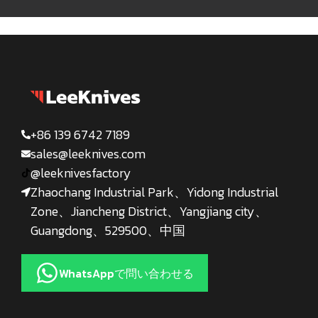
+86 139 6742 7189
sales@leeknives.com
@leeknivesfactory
Zhaochang Industrial Park、Yidong Industrial
Zone、Jiancheng District、Yangjiang city、
Guangdong、529500、中国
WhatsAppで問い合わせる