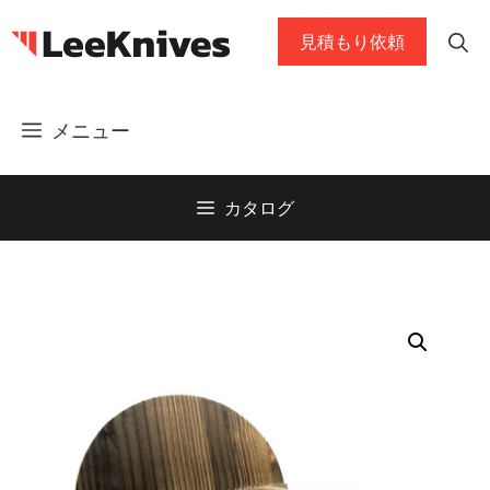
コ
見積もり依頼
ン
テ
ン
メニュー
ツ
に
ス
カタログ
キ
ッ
プ