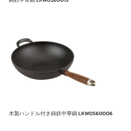
木製ハンドル付き鋳鉄中華鍋 LKWOS60006