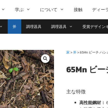
学ぶ
について
接触
ディー
斧
調理器具
調理器具
受賞デザイン
家
>
斧
> 65Mn ビーチ ハシェ
65Mn ビー
主な特徴
高性能鋼材：