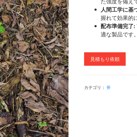
た強度を備えて
人間工学に基
握れて効果的
配布準備完了:
適な製品です。
見積もり依頼
カテゴリ：
斧