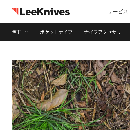
コ
ン
サービス
テ
ン
包丁
ポケットナイフ
ナイフアクセサリー
ツ
に
ス
キ
ッ
プ