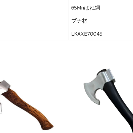
65Mnばね鋼
ブナ材
LKAXE70045