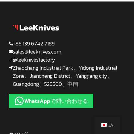
+86 139 6742 7189
sales@leeknives.com
@leeknivesfactory
Zhaochang Industrial Park、Yidong Industrial
Zone、Jiancheng District、Yangjiang city、
Guangdong、529500、中国
WhatsAppで問い合わせる
JA