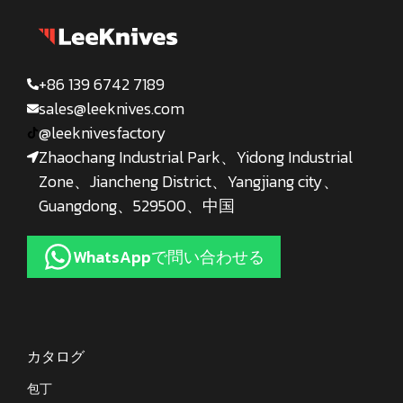
+86 139 6742 7189
sales@leeknives.com
@leeknivesfactory
Zhaochang Industrial Park、Yidong Industrial
Zone、Jiancheng District、Yangjiang city、
Guangdong、529500、中国
WhatsAppで問い合わせる
カタログ
包丁