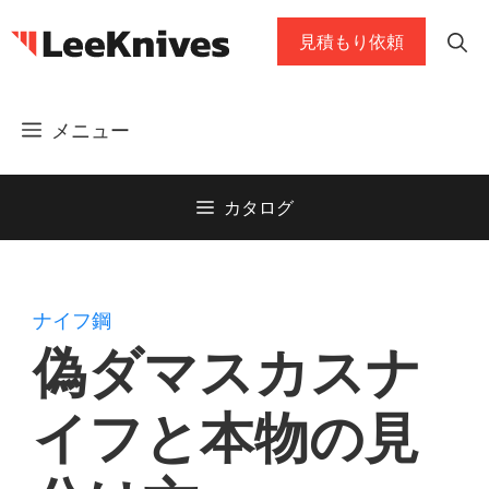
コ
見積もり依頼
ン
テ
ン
メニュー
ツ
に
ス
カタログ
キ
ッ
プ
ナイフ鋼
偽ダマスカスナ
イフと本物の見