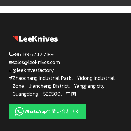
+86 139 6742 7189
sales@leeknives.com
@leeknivesfactory
Zhaochang Industrial Park、Yidong Industrial
Zone、Jiancheng District、Yangjiang city、
Guangdong、529500、中国
WhatsAppで問い合わせる