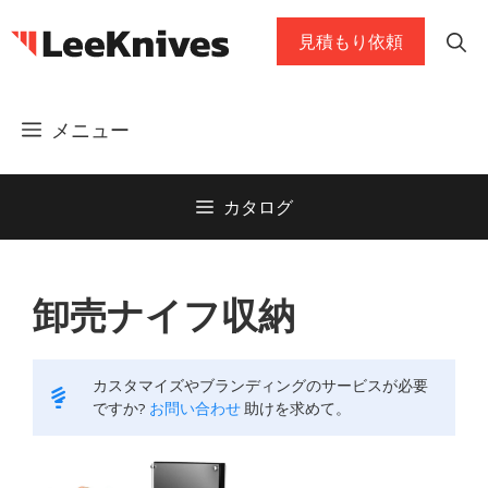
コ
見積もり依頼
ン
テ
ン
メニュー
ツ
に
ス
カタログ
キ
ッ
プ
卸売ナイフ収納
カスタマイズやブランディングのサービスが必要
ですか?
お問い合わせ
助けを求めて。