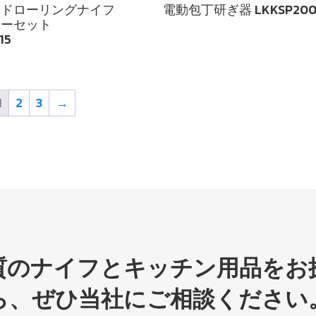
ンドローリングナイフ
電動包丁研ぎ器 LKKSP200
ナーセット
15
1
2
3
→
質のナイフとキッチン用品をお
ら、ぜひ当社にご相談ください