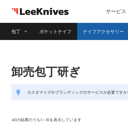
コ
ン
サービス
テ
ン
包丁
ポケットナイフ
ナイフアクセサリー
ツ
に
ス
キ
ッ
卸売包丁研ぎ
プ
カスタマイズやブランディングのサービスが必要ですか
最
40の結果のうち1～18を表示しています
新