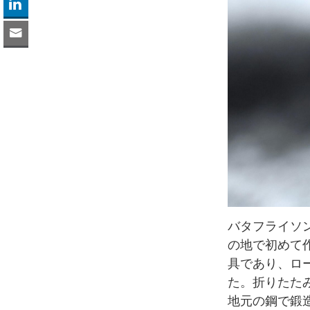
バタフライソ
の地で初めて
具であり、ロ
た。折りたた
地元の鋼で鍛