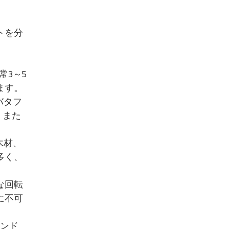
トを分
常3～5
ます。
バタフ
、また
木材、
多く、
な回転
に不可
ンド