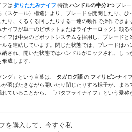
イフは
折りたたみナイフ
特徴
ハンドルの半分2つ
ブレー
る（スケール）構造により、ブレードを開閉したり、ひ
したり、くるくる回したりする一連の動作で操作できま
みナイフが単一のピボットまたはライナーロックに頼る
ナイフは中央のピボットシステムを採用し、ブレードと
ールを連結しています。閉じた状態では、ブレードはハ
収納され、開いた状態ではハンドルがロックされ、しっ
を形成します。
ソング」という言葉は、
タガログ語
の
フィリピン
ナイ
ルが羽ばたきながら開いたり閉じたりする様子が、まる
揺れていることから、「バタフライナイフ」という愛称
フを購入して、今すぐ私