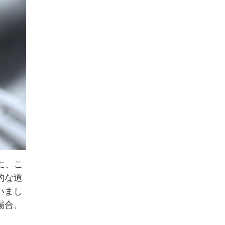
に、こ
的な道
いまし
場合、