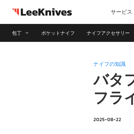
コ
ン
サービス
テ
ン
包丁
ポケットナイフ
ナイフアクセサリー
ツ
に
ス
キ
ナイフの知識
ッ
バタ
プ
フラ
2025-08-22