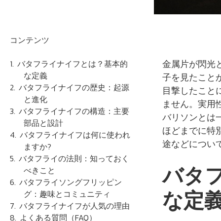
コンテンツ
金属片が閃光
バタフライナイフとは？基本的
な定義
子を見たこと
バタフライナイフの歴史：起源
目撃したこと
と進化
ません。実用
バタフライナイフの構造：主要
バリソンとは
部品と設計
ほどまでに特
バタフライナイフは何に使われ
途などについ
ますか?
バタフライの法則：知っておく
バタ
べきこと
バタフライソングフリッピン
な定
グ：趣味とコミュニティ
バタフライナイフが人気の理由
よくある質問（FAQ）