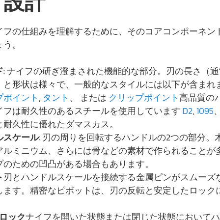
と設計
イフの仕組みを理解するために、そのコアコンポーネン
ょう。
ド
: ナイフの研ぎ澄まされた機能的な部分。刃の長さ（通
）と形状は様々で、一般的なスタイルには以下が含まれ
プポイント
,
タント
、 または
クリップポイント
高品質の
イフは耐久性のあるスチールを使用しています
D2
,
1095
と耐久性に優れたダマスカス。
ルスケール
: 刃の周りを回転するハンドルの2つの部分。
0、アルミニウム、さらには骨などの素材で作られることが
プのための凹凸がある場合もあります。
ト
刃とハンドルスケールを接続する金属ピンがスムーズ
します。精密なピボットは、刃の反転と安定したロック
。
/ロック
ナイフを開いた状態または閉じた状態においてハ