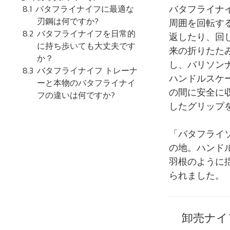
バタフライナ
バタフライナイフに最適な
刃鋼は何ですか?
周囲を回転す
バタフライナイフを日常的
返したり、回
に持ち歩いても大丈夫です
来の折りたた
か？
し、バリソン
バタフライナイフ トレーナ
ハンドルスケ
ーと本物のバタフライナイ
の間に安全に
フの違いは何ですか?
したグリップ
「バタフライ
の地。ハンド
羽根のように
られました。
卸売ナイ