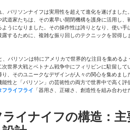
れ、バリソンナイフは実用性を超えて進化を遂げました
や武道家たちは、その素早い開閉機構を護身に活用し、
るようになりました。その操作性は誇りとなり、使い手
披露するために、複雑な振り回しのテクニックを習得し
ると、バリソンは特にアメリカで世界的な注目を集めるよ
二次世界大戦とベトナム戦争中にフィリピンに駐留して
帰り、そのユニークなデザインが人々の関心を集めまし
機能性と「バリソン」の芸術性の両方で世界中で高く評
タフライフライ
「器用さ、正確さ、創造性を組み合わせ
フライナイフの構造：主