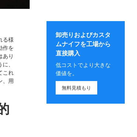
卸売りおよびカスタ
れる様
ムナイフを工場から
動作を
直接購入
はあり
うに、
低コストでより大きな
てこれ
価値を。
ン、用
無料見積もり
的