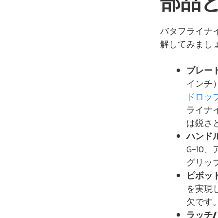
部品
バタフライナ
解してみまし
ブレー
インチ
ドロッ
ライナ
は鋭さ
ハンド
G-1
グリッ
ピボッ
を実現
欠です
ラッチ