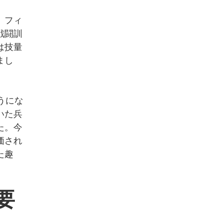
。フィ
戦闘訓
は技量
まし
うにな
いた兵
た。今
価され
た趣
要