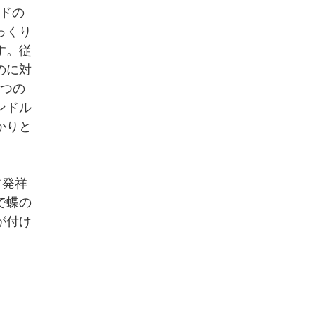
ドの
っくり
す。従
のに対
2つの
ンドル
かりと
フ発祥
で蝶の
が付け