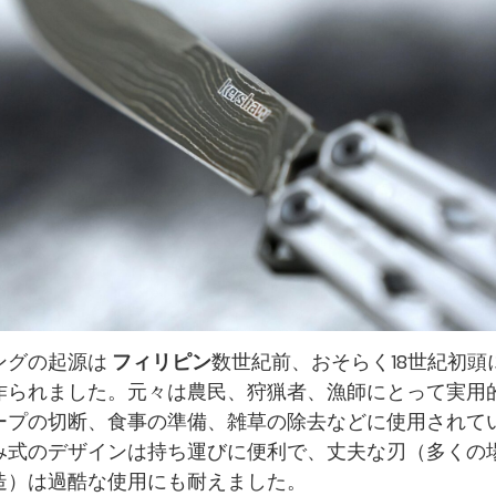
ングの起源は
フィリピン
数世紀前、おそらく18世紀初頭
作られました。元々は農民、狩猟者、漁師にとって実用
ープの切断、食事の準備、雑草の除去などに使用されて
み式のデザインは持ち運びに便利で、丈夫な刃（多くの
造）は過酷な使用にも耐えました。