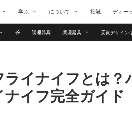
学ぶ
について
接触
ディー
斧
調理器具
調理器具
受賞デザイン
フライナイフとは？
イナイフ完全ガイド