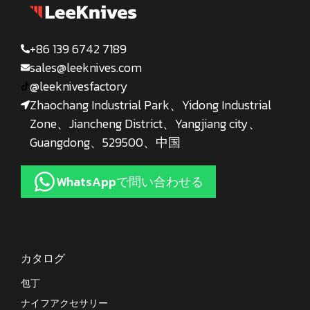
+86 139 6742 7189
sales@leeknives.com
@leeknivesfactory
Zhaochang Industrial Park、Yidong Industrial
Zone、Jiancheng District、Yangjiang city、
Guangdong、529500、中国
WhatsAppで問い合わせる
カタログ
包丁
ナイフアクセサリー