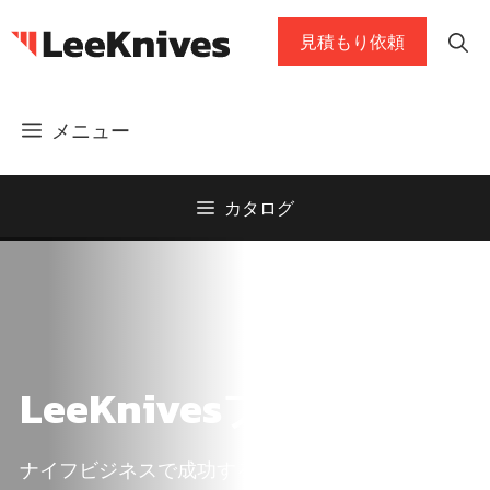
コ
見積もり依頼
ン
テ
ン
メニュー
ツ
に
ス
カタログ
キ
ッ
プ
LeeKnivesブログ
ナイフビジネスで成功するために役立つ知識とア