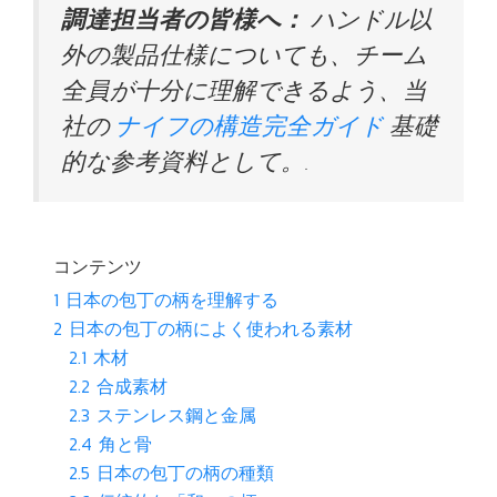
調達担当者の皆様へ：
ハンドル以
外の製品仕様についても、チーム
全員が十分に理解できるよう、当
社の
ナイフの構造完全ガイド
基礎
的な参考資料として。.
コンテンツ
1
日本の包丁の柄を理解する
2
日本の包丁の柄によく使われる素材
2.1
木材
2.2
合成素材
2.3
ステンレス鋼と金属
2.4
角と骨
2.5
日本の包丁の柄の種類