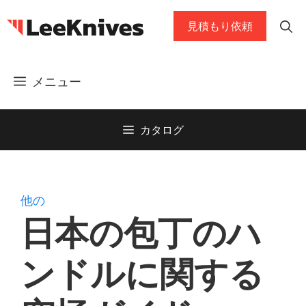
コ
見積もり依頼
ン
テ
ン
メニュー
ツ
に
ス
カタログ
キ
ッ
プ
他の
日本の包丁のハ
ンドルに関する