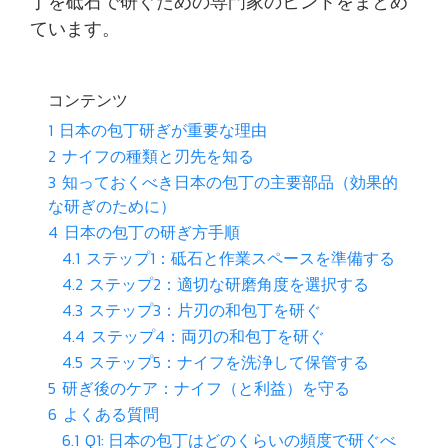
丁を砥石で研ぐための専門家のヒントをまとめ
ています。
コンテンツ
1
日本の包丁研ぎが重要な理由
2
ナイフの種類と刃先を知る
3
知っておくべき日本の包丁の主要部品（効果的
な研ぎのために）
4
日本の包丁の研ぎ方手順
4.1
ステップ1：砥石と作業スペースを準備する
4.2
ステップ2：適切な研磨角度を選択する
4.3
ステップ3：片刃の和包丁を研ぐ
4.4
ステップ4：両刃の和包丁を研ぐ
4.5
ステップ5：ナイフを洗浄して保管する
5
研ぎ後のケア：ナイフ（と利益）を守る
6
よくある質問
6.1
Q1: 日本の包丁はどのくらいの頻度で研ぐべ