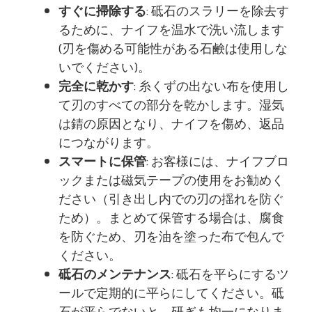
すぐに掃除する
: 砥石のスラリーを除去す
るために、ナイフを温水で洗い流します
(刃を傷める可能性がある石鹸は使用しな
いでください)。
完全に乾かす
: 糸くずの出ない布を使用し
て刃のすべての部分を乾かします。湿気
は錆の原因となり、ナイフを傷め、返品
につながります。
スマートに保管
: お客様には、ナイフブロ
ックまたは磁気テープの使用をお勧めく
ださい（引き出し内での刃の揺れを防ぐ
ため）。まとめて保管する場合は、腐食
を防ぐため、刃を油を塗った布で包んで
ください。
砥石のメンテナンス
: 砥石を平らにするツ
ールで定期的に平らにしてください。砥
石が平らでないと、研ぎも均一になりま