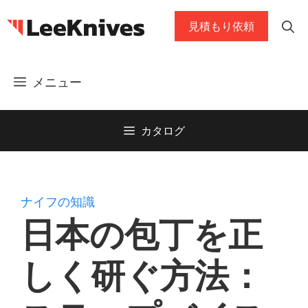
コ
見積もり依頼
ン
テ
ン
メニュー
ツ
に
ス
カタログ
キ
ッ
プ
ナイフの知識
日本の包丁を正
しく研ぐ方法：