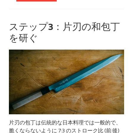
ステップ3：片刃の和包丁
を研ぐ
片刃の包丁は伝統的な日本料理では一般的で、
脆くならないように 7:3 のストローク比 (前:後)