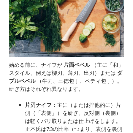
始める前に、ナイフが
片面ベベル
（主に「和」
スタイル、例えば柳刃、薄刃、出刃）または
ダ
ブルベベル
（牛刀、三徳包丁、ペティ包丁）。
研ぎ方はそれぞれ異なります。
片刃ナイフ
：主に（または排他的に）片
側（「表側」）を研ぎ、反対側（裏側）
は軽くバリ取りまたは仕上げをします。
正本氏は7:3の比率（つまり、表側を裏側