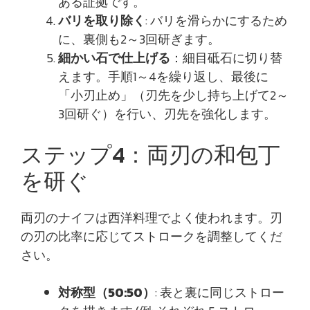
ある証拠です。
バリを取り除く
: バリを滑らかにするため
に、裏側も2～3回研ぎます。
細かい石で仕上げる
：細目砥石に切り替
えます。手順1～4を繰り返し、最後に
「小刃止め」（刃先を少し持ち上げて2～
3回研ぐ）を行い、刃先を強化します。
ステップ4：両刃の和包丁
を研ぐ
両刃のナイフは西洋料理でよく使われます。刃
の刃の比率に応じてストロークを調整してくだ
さい。
対称型（50:50）
: 表と裏に同じストロー