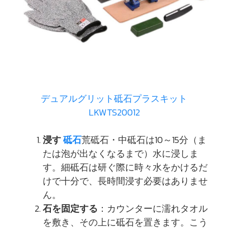
デュアルグリット砥石プラスキット
LKWTS20012
浸す
砥石
荒砥石・中砥石は10～15分（ま
たは泡が出なくなるまで）水に浸しま
す。細砥石は研ぐ際に時々水をかけるだ
けで十分で、長時間浸す必要はありませ
ん。
石を固定する
：カウンターに濡れタオル
を敷き、その上に砥石を置きます。こう