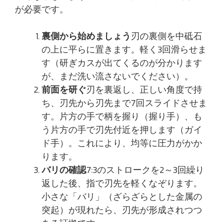
が必要です。
裏側から始めましょう
刃の裏側を中砥石
の上に平らに置きます。軽く3回滑らせま
す（研ぎカスが出てくるのが分かります
が、まだ洗い流さないでください）。
前面を研ぐ
刃を裏返し、正しい角度で持
ち、刃先から刃先まで7回スライドさせま
す。片方の手で柄を握り（握り手）、も
う片方の手で刃先付近を押します（ガイ
ド手）。これにより、均等に圧力がかか
ります。
バリの確認
7:3のストロークを2～3回繰り
返した後、指で刃先を軽くなぞります。
小さな「バリ」（ざらざらとした金属の
突起）が現れたら、刃先が形成されつつ