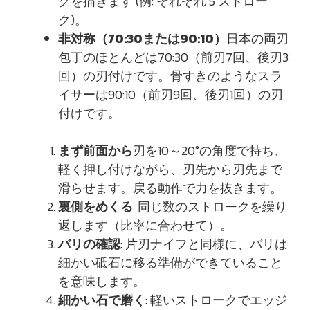
クを描きます (例: それぞれ 5 ストロー
ク)。
非対称（70:30または90:10）
日本の両刃
包丁のほとんどは70:30（前刃7回、後刃3
回）の刃付けです。骨すきのようなスラ
イサーは90:10（前刃9回、後刃1回）の刃
付けです。
まず前面から
刃を10～20°の角度で持ち、
軽く押し付けながら、刃先から刃先まで
滑らせます。戻る動作で力を抜きます。
裏側をめくる
: 同じ数のストロークを繰り
返します（比率に合わせて）。
バリの確認
: 片刃ナイフと同様に、バリは
細かい砥石に移る準備ができていること
を意味します。
細かい石で磨く
: 軽いストロークでエッジ