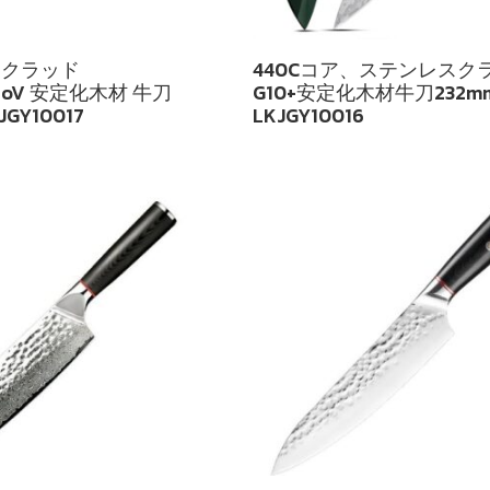
スクラッド
440Cコア、ステンレスク
oMoV 安定化木材 牛刀
G10+安定化木材牛刀232m
JGY10017
LKJGY10016