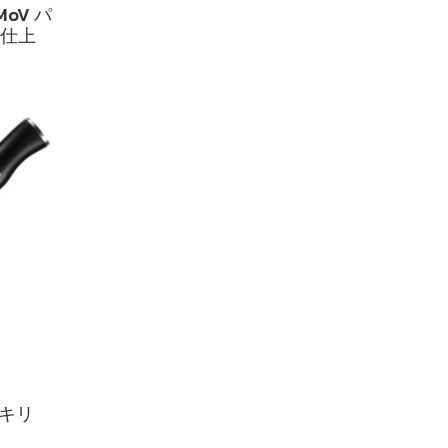
oV パ
目仕上
ナキリ