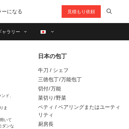
ラーになる
見積もり依頼
ギャラリー
日本の包丁
牛刀 / シェフ
三徳包丁/万能包丁
切付/万能
ランド、
菜切り/野菜
ペティ / ペアリングまたはユーティ
りま
リティ
を用いて
厨房長
モダンな