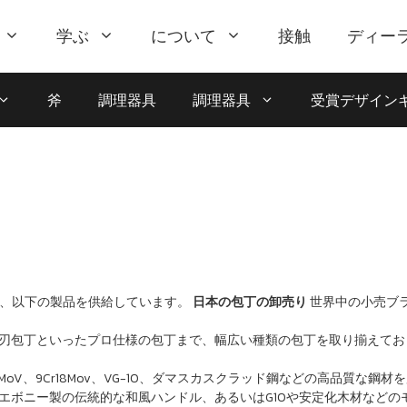
学ぶ
について
接触
ディー
斧
調理器具
調理器具
受賞デザイン
、以下の製品を供給しています。
日本の包丁の卸売り
世界中の小売ブ
刃包丁といったプロ仕様の包丁まで、幅広い種類の包丁を取り揃えてお
oV、9Cr18Mov、VG-10、ダマスカスクラッド鋼などの高品質な鋼材
エボニー製の伝統的な和風ハンドル、あるいはG10や安定化木材などの