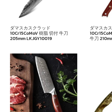
ダマスカスクラッド
ダマスカ
10Cr15CoMoV 樹脂 切付 牛刀
10Cr15C
205mm LKJGY10019
牛刀 210mm