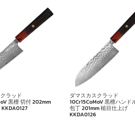
スクラッド
ダマスカスクラッド
oMoV 黒檀 切付 202mm
10Cr15CoMoV 黒檀ハンド
KKDA0127
包丁 201mm 槌目仕上げ
KKDA0126