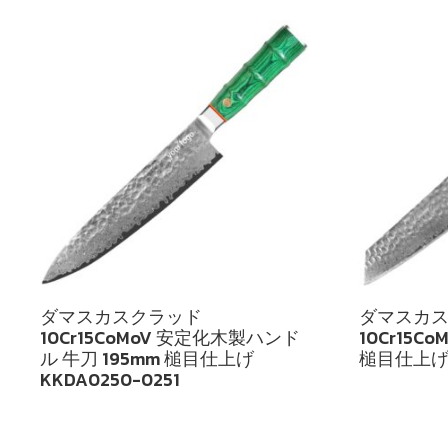
ダマスカスクラッド
ダマスカ
10Cr15CoMoV 安定化木製ハンド
10Cr15C
ル 牛刀 195mm 槌目仕上げ
槌目仕上げ 
KKDA0250-0251