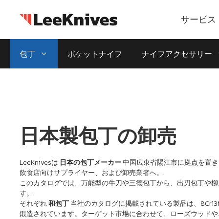
コ
ン
サービス
テ
ン
包丁
ポケットナイフ
ナイフアクセサリー
ツ
に
ス
キ
ッ
プ
日本製包丁の卸売
LeeKnivesは
日本の包丁メーカー
中国広東省陽江市に拠点を置き
飲食店向けサプライヤー、および卸売業者へ。.
このカタログでは、万能型の牛刀や三徳包丁から、出刃包丁や柳
す。.
それぞれ
和包丁
当社のカタログに掲載されている製品は、8Cr13M
鍛造されています。ターゲット市場に合わせて、ローズウッドや