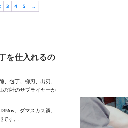
2
3
4
5
→
の包丁を仕入れるの
徳、包丁、柳刃、出刃、
江の1社のサプライヤーか
10Cr18Mov、ダマスカス鋼、
です。.