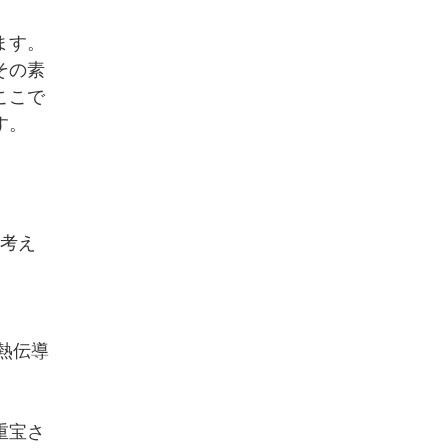
ます。
その素
ここで
す。
の考え
熱伝導
重宝さ