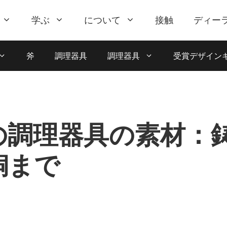
学ぶ
について
接触
ディー
斧
調理器具
調理器具
受賞デザイン
の調理器具の素材：
銅まで