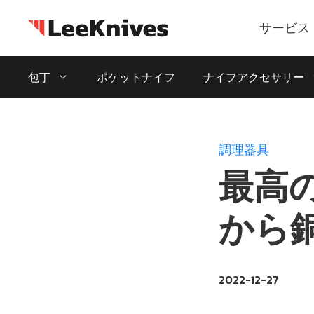
コ
ン
サービス
テ
ン
包丁
ポケットナイフ
ナイフアクセサリー
ツ
に
ス
キ
調理器具
ッ
最高
プ
から
2022-12-27