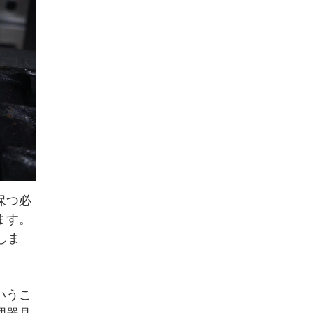
保つ必
ます。
しま
いうこ