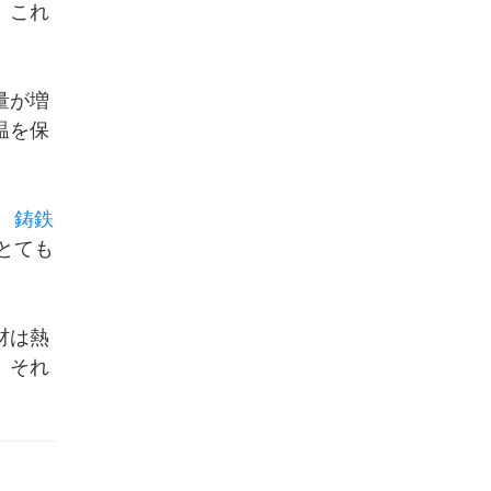
、これ
量が増
温を保
。
鋳鉄
とても
材は熱
。それ