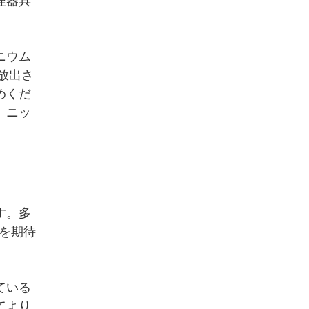
理器具
ニウム
放出さ
めくだ
、ニッ
す。多
とを期待
ている
てより