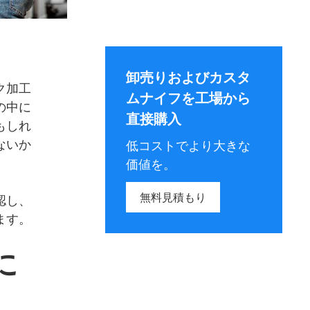
卸売りおよびカスタ
ク加工
ムナイフを工場から
の中に
直接購入
もしれ
ないか
低コストでより大きな
価値を。
無料見積もり
認し、
ます。
に