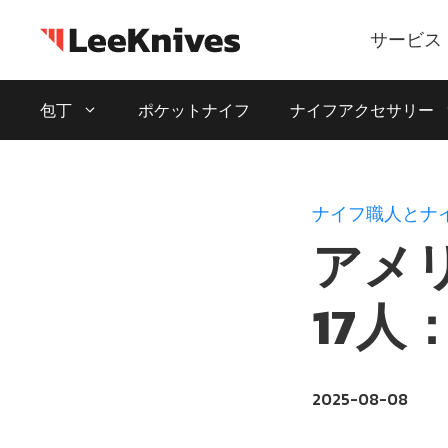
コ
ン
サービス
テ
ン
包丁
ポケットナイフ
ナイフアクセサリー
ツ
に
ス
キ
ナイフ職人とナ
ッ
アメ
プ
17人
2025-08-08