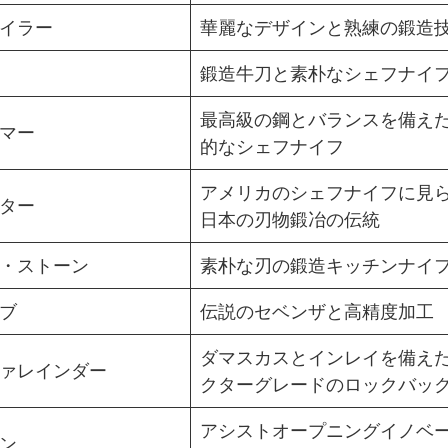
イラー
華麗なデザインと熟練の鍛造
鍛造牛刀と素朴なシェフナイ
最高級の鋼とバランスを備え
マー
的なシェフナイフ
アメリカのシェフナイフに見
ター
日本の刃物鍛冶の伝統
・ストーン
素朴な刃の鍛造キッチンナイ
ブ
伝説のセベンザと高精度加工
ダマスカスとインレイを備え
ァレインダー
クターグレードのロックバッ
アシストオープニングイノベ
ン