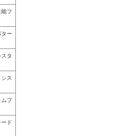
性能フ
パター
カスタ
クシス
タムフ
レード