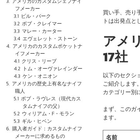
アメリカのカスタムシェフナイ
フメーカー
買い手、売り
ビル・バーク
トは出発点と
ボブ・クレイマー
マレー・カーター
アメ
エヴェレット・ストーン
アメリカのカスタムポケットナ
17社
イフメーカー
クリス・リーブ
トム・オーヴァレインダー
以下のセクシ
ケン・オニオン
ご紹介します
アメリカの歴史上有名なナイフ
職人
カテゴリー別
ボブ・ラヴレス（現代カス
タムナイフの父）
まず、このガ
ウィリアム・F・モラン
ます。
ギル・ヒベン
購入者ガイド：カスタムナイフ
メーカーに求めるもの
名前