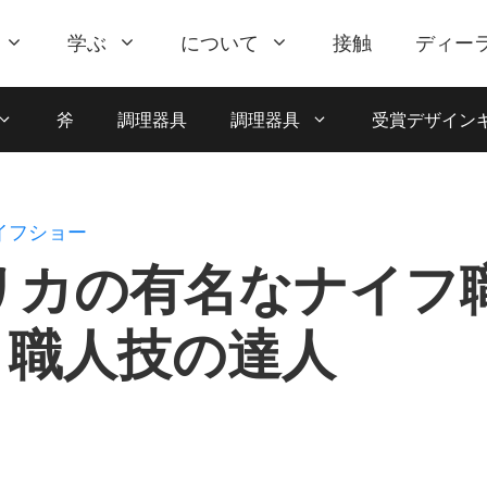
学ぶ
について
接触
ディー
斧
調理器具
調理器具
受賞デザイン
イフショー
リカの有名なナイフ
：職人技の達人