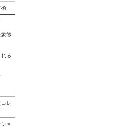
技術
フ
た象徴
られる
フ
たコレ
ク
ーショ