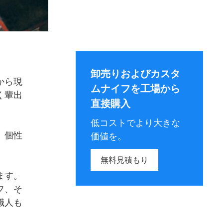
卸売りおよびカスタ
から現
ムナイフを工場から
く輩出
直接購入
低コストでより大きな
、個性
価値を。
無料見積もり
ます。
フ、そ
職人も