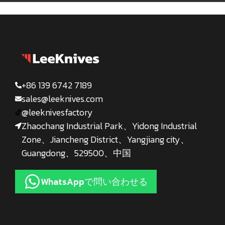
+86 139 6742 7189
sales@leeknives.com
@leeknivesfactory
Zhaochang Industrial Park、Yidong Industrial
Zone、Jiancheng District、Yangjiang city、
Guangdong、529500、中国
WhatsAppで問い合わせる