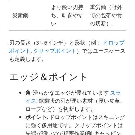
より鋭い刃持
重労働（野外
炭素鋼
ち、研ぎやす
での包帯や骨
い
の切断）。
刃の長さ（3～6インチ）と形状（例：
ドロップ
ポイント
,
クリップポイント
）ではユースケース
も定義します。
エッジ＆ポイント
角
: 滑らかなエッジが優れています
スラ
イス
; 鋸歯状の刃が硬い素材（厚い皮革、
ロープなど）を切断します。
ポイント
: ドロップポイントはスキニング
に強く多用途です。クリップポイントは
先端が細いので精密作業(例: キャッピン