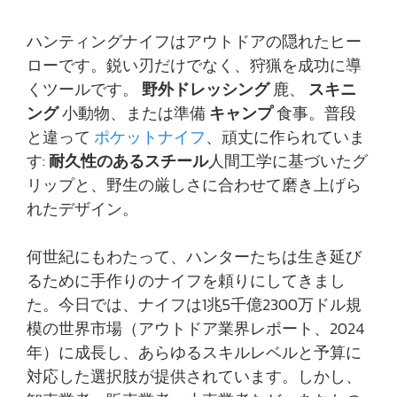
ハンティングナイフはアウトドアの隠れたヒー
ローです。鋭い刃だけでなく、狩猟を成功に導
くツールです。
野外ドレッシング
鹿、
スキニ
ング
小動物、または準備
キャンプ
食事。普段
と違って
ポケットナイフ
、頑丈に作られていま
す:
耐久性のあるスチール
人間工学に基づいたグ
リップと、野生の厳しさに合わせて磨き上げら
れたデザイン。
何世紀にもわたって、ハンターたちは生き延び
るために手作りのナイフを頼りにしてきまし
た。今日では、ナイフは1兆5千億2300万ドル規
模の世界市場（アウトドア業界レポート、2024
年）に成長し、あらゆるスキルレベルと予算に
対応した選択肢が提供されています。しかし、