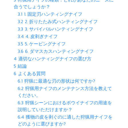
合うでしょうか？
3.1
1. 固定刃ハンティングナイフ
3.2
2. 折りたたみ式ハンティングナイフ
3.3
3. サバイバルハンティングナイフ
3.4
4. 皮剥ぎナイフ
3.5
5. ケーピングナイフ
3.6
6. ダマスカスハンティングナイフ
4
適切なハンティングナイフの選び方
5
結論
6
よくある質問
6.1
狩猟に最適な刃の形状は何ですか?
6.2
狩猟用ナイフのメンテナンス方法を教えて
ください。
6.3
狩猟シーンにおけるボウイナイフの用途を
説明していただけますか？
6.4
獲物の皮を剥ぐのに適した狩猟用ナイフを
どのように選びますか?