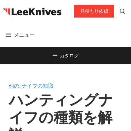
コ
見積もり依頼
ン
テ
ン
メニュー
ツ
に
ス
カタログ
キ
ッ
プ
他の
,
ナイフの知識
ハンティングナ
イフの種類を解