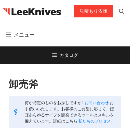
コ
見積もり依頼
ン
テ
ン
メニュー
ツ
に
ス
カタログ
キ
ッ
プ
卸売斧
何か特定のものをお探しですか?
お問い合わせ
お
手伝いいたします。お客様のご要望に応じて、ほ
ぼあらゆるナイフを開発できるツールとスキルを
備えています。詳細はこちら
私たちのプロセス
.