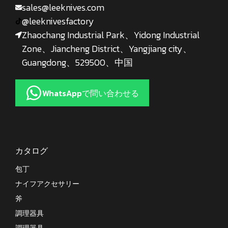
sales@leeknives.com
@leeknivesfactory
Zhaochang Industrial Park、Yidong Industrial
Zone、Jiancheng District、Yangjiang city、
Guangdong、529500、中国
WhatsAppで問い合わせる
カタログ
包丁
ナイフアクセサリー
斧
調理器具