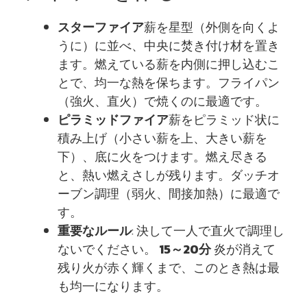
スターファイア
薪を星型（外側を向くよ
うに）に並べ、中央に焚き付け材を置き
ます。燃えている薪を内側に押し込むこ
とで、均一な熱を保ちます。フライパン
（強火、直火）で焼くのに最適です。
ピラミッドファイア
薪をピラミッド状に
積み上げ（小さい薪を上、大きい薪を
下）、底に火をつけます。燃え尽きる
と、熱い燃えさしが残ります。ダッチオ
ーブン調理（弱火、間接加熱）に最適で
す。
重要なルール
: 決して一人で直火で調理し
ないでください。
15～20分
炎が消えて
残り火が赤く輝くまで、このとき熱は最
も均一になります。