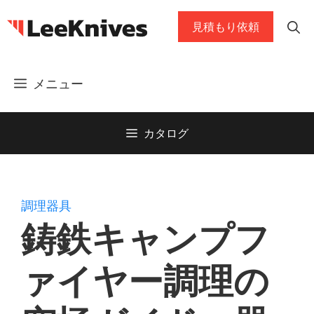
コ
見積もり依頼
ン
テ
ン
メニュー
ツ
に
ス
カタログ
キ
ッ
プ
調理器具
鋳鉄キャンプフ
ァイヤー調理の