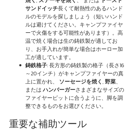
焼く
,
ステーキを焼く
、 または
トースト
サンドイッチ
長くて耐熱性のあるハンド
ルのモデルを探しましょう（短いハンド
ルは避けてください。キャンプファイヤ
ーで火傷をする可能性があります）。高
温で焼く場合は生の鋳鉄製が適してお
り、お手入れが簡単な場合はホーロー加
工が適しています。
鋳鉄格子
: 長方形の鋳鉄製の格子（長さ16
～20インチ）がキャンプファイヤーの真
上に置かれ、
ソーセージを焼く
,
野菜
、
または
ハンバーガー
さまざまなサイズの
ファイヤーピットに合うように、脚を調
整できるものをお選びください。
重要な補助ツール