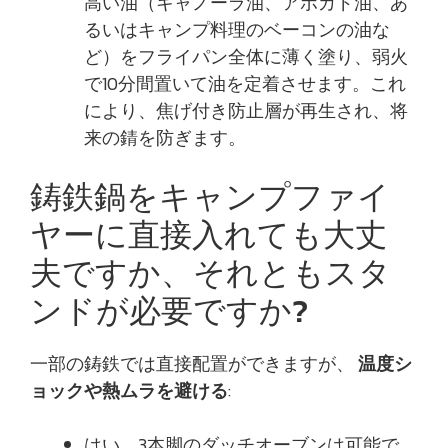
高い油（キャノーラ油、アボカド油、あ
るいはキャンプ料理のベーコンの油な
ど）をフライパン全体に薄く塗り、弱火
で10分間置いて油を定着させます。これ
により、焦げ付き防止層が再生され、将
来の錆を防ぎます。
鋳鉄鍋をキャンプファイ
ヤーに直接入れても大丈
夫ですか、それともスタ
ンドが必要ですか?
一部の鋳鉄では直接配置ができますが、
温度シ
ョックや熱ムラを避ける
:
はい、3本脚のダッチオーブンは可能で