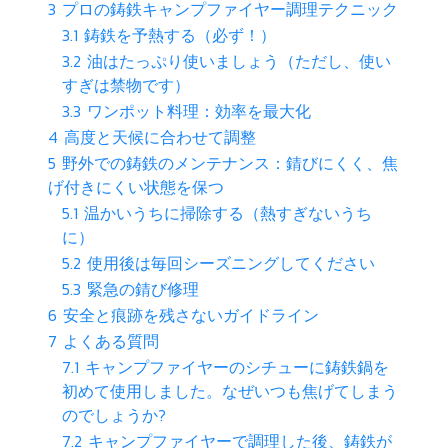
3
プロの鋳鉄キャンプファイヤー調理テクニック
3.1
鋳鉄を予熱する（必ず！）
3.2
油はたっぷり使いましょう（ただし、使い
すぎは禁物です）
3.3
ワンポット料理：効率を最大化
4
高度と天候に合わせて調整
5
野外での鋳鉄のメンテナンス：錆びにくく、焦
げ付きにくい状態を保つ
5.1
温かいうちに掃除する（熱すぎないうち
に）
5.2
使用後は毎回シーズニングしてください
5.3
緊急の錆び修理
6
安全と痕跡を残さないガイドライン
7
よくある質問
7.1
キャンプファイヤーのシチューに鋳鉄鍋を
初めて使用しました。なぜいつも焦げてしまう
のでしょうか?
7.2
キャンプファイヤーで調理した後、鋳鉄が