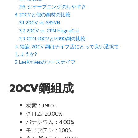
2.6
シャープニングのしやすさ
3
20CVと他の鋼材の比較
3.1
20CV vs. S35VN
3.2
20CV vs. CPM MagnaCut
3.3
CPM 20CVとM390鋼の比較
4
結論: 20CV 鋼はナイフ店にとって良い選択で
しょうか?
5
LeeKnivesのソースナイフ
20CV鋼組成
炭素：1.90%
クロム: 20.00%
バナジウム：4.00%
モリブデン：1.00%