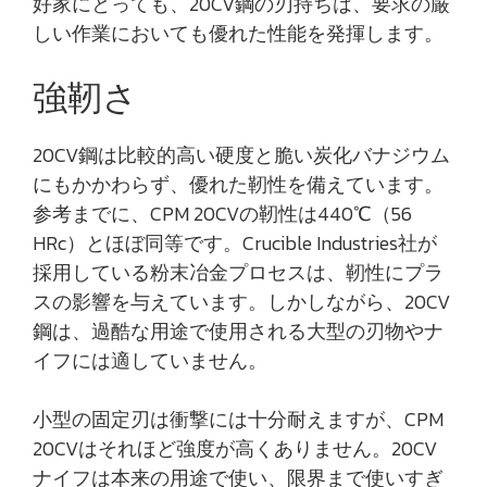
好家にとっても、20CV鋼の刃持ちは、要求の厳
しい作業においても優れた性能を発揮します。
強靭さ
20CV鋼は比較的高い硬度と脆い炭化バナジウム
にもかかわらず、優れた靭性を備えています。
参考までに、CPM 20CVの靭性は440℃（56
HRc）とほぼ同等です。Crucible Industries社が
採用している粉末冶金プロセスは、靭性にプラ
スの影響を与えています。しかしながら、20CV
鋼は、過酷な用途で使用される大型の刃物やナ
イフには適していません。
小型の固定刃は衝撃には十分耐えますが、CPM
20CVはそれほど強度が高くありません。20CV
ナイフは本来の用途で使い、限界まで使いすぎ