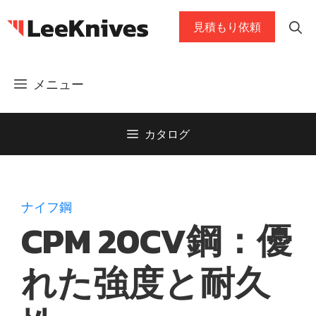
コ
見積もり依頼
ン
テ
ン
メニュー
ツ
に
ス
カタログ
キ
ッ
プ
ナイフ鋼
CPM 20CV鋼：優
れた強度と耐久