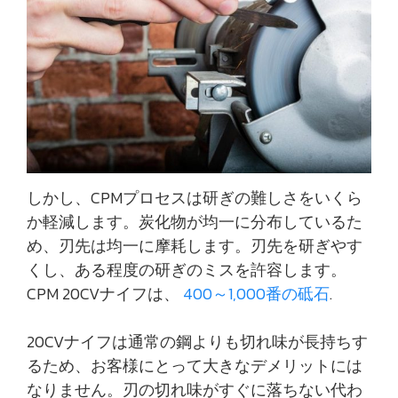
しかし、CPMプロセスは研ぎの難しさをいくら
か軽減します。炭化物が均一に分布しているた
め、刃先は均一に摩耗します。刃先を研ぎやす
くし、ある程度の研ぎのミスを許容します。
CPM 20CVナイフは、
400～1,000番の砥石
.
20CVナイフは通常の鋼よりも切れ味が長持ちす
るため、お客様にとって大きなデメリットには
なりません。刃の切れ味がすぐに落ちない代わ