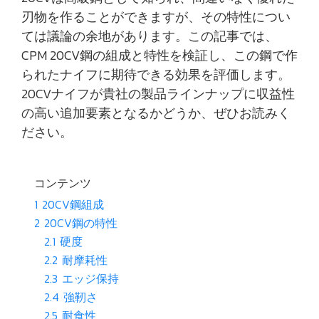
刃物を作ることができますが、その特性につい
ては議論の余地があります。この記事では、
CPM 20CV鋼の組成と特性を検証し、この鋼で作
られたナイフに期待できる効果を評価します。
20CVナイフが貴社の製品ラインナップに収益性
の高い追加要素となるかどうか、ぜひお読みく
ださい。
コンテンツ
1
20CV鋼組成
2
20CV鋼の特性
2.1
硬度
2.2
耐摩耗性
2.3
エッジ保持
2.4
強靭さ
2.5
耐食性