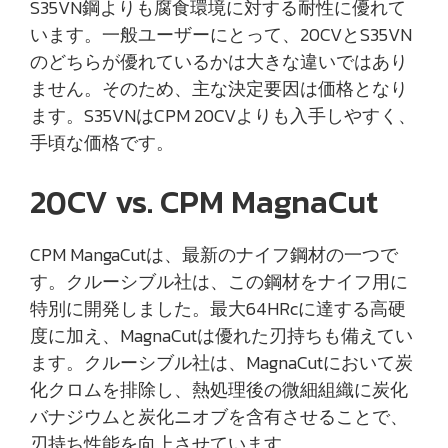
S35VN鋼よりも腐食環境に対する耐性に優れて
います。一般ユーザーにとって、20CVとS35VN
のどちらが優れているかは大きな違いではあり
ません。そのため、主な決定要因は価格となり
ます。S35VNはCPM 20CVよりも入手しやすく、
手頃な価格です。
20CV vs. CPM MagnaCut
CPM MangaCutは、最新のナイフ鋼材の一つで
す。クルーシブル社は、この鋼材をナイフ用に
特別に開発しました。最大64HRcに達する高硬
度に加え、MagnaCutは優れた刃持ちも備えてい
ます。クルーシブル社は、MagnaCutにおいて炭
化クロムを排除し、熱処理後の微細組織に炭化
バナジウムと炭化ニオブを含有させることで、
刃持ち性能を向上させています。