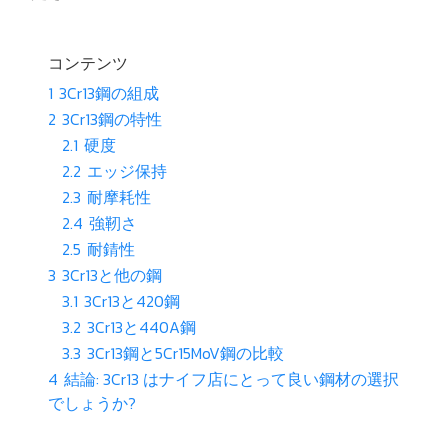
コンテンツ
1
3Cr13鋼の組成
2
3Cr13鋼の特性
2.1
硬度
2.2
エッジ保持
2.3
耐摩耗性
2.4
強靭さ
2.5
耐錆性
3
3Cr13と他の鋼
3.1
3Cr13と420鋼
3.2
3Cr13と440A鋼
3.3
3Cr13鋼と5Cr15MoV鋼の比較
4
結論: 3Cr13 はナイフ店にとって良い鋼材の選択
でしょうか?