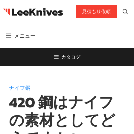
コ
見積もり依頼
ン
テ
ン
メニュー
ツ
に
ス
カタログ
キ
ッ
プ
ナイフ鋼
420 鋼はナイフ
の素材としてど