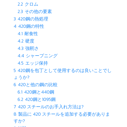
2.2
クロム
2.3
その他の要素
3
420鋼の熱処理
4
420鋼の特性
4.1
耐食性
4.2
硬度
4.3
強靭さ
4.4
シャープニング
4.5
エッジ保持
5
420鋼を包丁として使用するのは良いことでし
ょうか?
6
420と他の鋼の比較
6.1
420鋼と440鋼
6.2
420鋼と1095鋼
7
420 スチールのお手入れ方法は?
8
製品に 420 スチールを追加する必要がありま
すか?