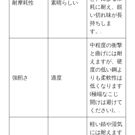
耐摩耗性
素晴らしい
耗に耐え、鋭
い切れ味が長
持ちしま
す。.
中程度の衝撃
と曲げには耐
えますが、硬
度の低い鋼よ
強靭さ
適度
りも柔軟性は
低くなります
(極端なこじ
開けは避けて
ください)。.
軽い錆や湿気
には耐えます