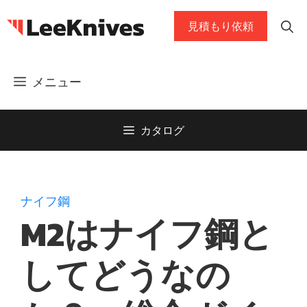
コ
見積もり依頼
ン
テ
ン
メニュー
ツ
に
ス
カタログ
キ
ッ
プ
ナイフ鋼
M2はナイフ鋼と
してどうなの