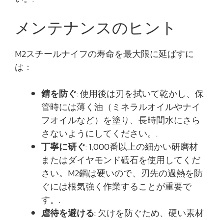
メンテナンスのヒント
M2スチールナイフの寿命を最大限に延ばすに
は：
錆を防ぐ
: 使用後は刃を拭いて乾かし、保
管時には薄く油（ミネラルオイルやナイ
フオイルなど）を塗り、長時間水にさら
さないようにしてください。.
丁寧に研ぐ
: 1,000番以上の細かい研磨材
またはダイヤモンド砥石を使用してくだ
さい。M2鋼は硬いので、刃先の過熱を防
ぐには根気強く作業することが重要で
す。.
虐待を避ける
: 欠けを防ぐため、硬い素材