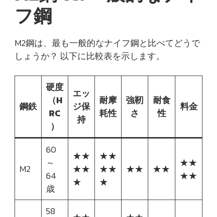
フ鋼
M2鋼は、最も一般的なナイフ鋼と比べてどうで
しょうか？ 以下に比較表を示します。
硬度
エッ
（H
耐摩
強靭
耐食
鋼鉄
ジ保
料金
RC
耗性
さ
性
持
）
60
★★
★★
～
★★
M2
★★
★★
★★
★★
64
★★
★
★
歳
58