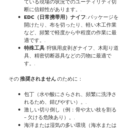
ている現場の状況でのユーティリティ切
断に信頼性があります。.
EDC（日常携帯用）ナイフ
: パッケージを
開けたり、布を切ったり、軽い木工作業
など、頻繁で軽度から中程度の作業に最
適です。.
特殊工具
: 狩猟用皮剥ぎナイフ、木彫り道
具、精密切断器具などの刃物に最適で
す。.
その
推奨されません
のために：
包丁（水や酸にさらされ、頻繁に洗浄さ
れるため、錆びやすい）。.
激しい切り倒し（例：骨や太い枝を割る
- 欠ける危険あり）。.
海洋または湿気の多い環境（海水または