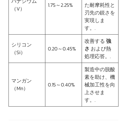
バナジウム
1.75～2.25%
た耐摩耗性と
（V）
刃先の鋭さを
実現しま
す。.
改善する
強
シリコン
0.20～0.45%
さ
および熱
（Si）
処理応答。.
製造中の脱酸
素を助け、機
マンガン
0.15～0.40%
械加工性を向
（Mn）
上させま
す。.