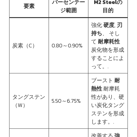
パーセンテー
M2 Steelの
要素
ジ範囲
目的
強化
硬度
,
刃
持ち
、 そし
て
耐摩耗性
炭素（C）
0.80～0.90%
炭化物を形成
することによ
って。.
ブースト
耐
熱性
耐摩耗
タングステン
性があり、硬
5.50～6.75%
（W）
い炭化タング
ステンを形成
します。.
改善する
強