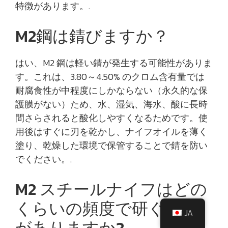
特徴があります。.
M2鋼は錆びますか？
はい、M2 鋼は軽い錆が発生する可能性がありま
す。これは、3.80～4.50% のクロム含有量では
耐腐食性が中程度にしかならない（永久的な保
護膜がない）ため、水、湿気、海水、酸に長時
間さらされると酸化しやすくなるためです。使
用後はすぐに刃を乾かし、ナイフオイルを薄く
塗り、乾燥した環境で保管することで錆を防い
でください。.
M2 スチールナイフはどの
くらいの頻度で研ぐ必要
JA