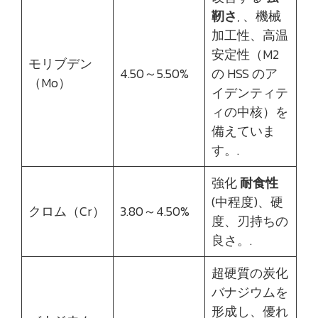
靭さ
, 、機械
加工性、高温
安定性（M2
モリブデン
4.50～5.50%
の HSS のア
（Mo）
イデンティテ
ィの中核）を
備えていま
す。.
強化
耐食性
(中程度)、硬
クロム（Cr）
3.80～4.50%
度、刃持ちの
良さ。.
超硬質の炭化
バナジウムを
形成し、優れ