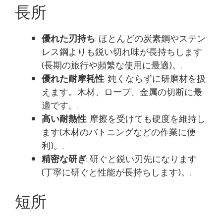
長所
優れた刃持ち
: ほとんどの炭素鋼やステン
レス鋼よりも鋭い切れ味が長持ちします
(長期の旅行や頻繁な使用に最適)。.
優れた耐摩耗性
: 鈍くならずに研磨材を扱
えます。木材、ロープ、金属の切断に最
適です。.
高い耐熱性
: 摩擦を受けても硬度を維持し
ます(木材のバトニングなどの作業に便
利)。.
精密な研ぎ
: 研ぐと鋭い刃先になります
(丁寧に研ぐと性能が長持ちします)。.
短所