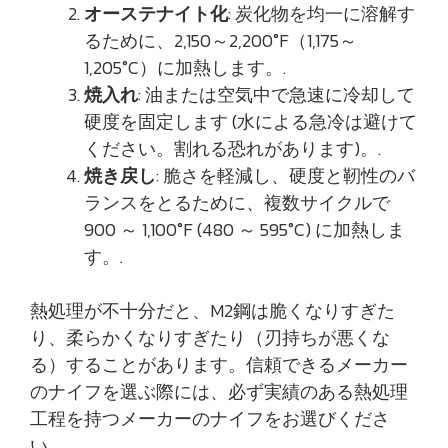
オーステナイト化
: 炭化物を均一に溶解す
るために、2,150～2,200°F（1,175～
1,205°C）に加熱します。.
焼入れ
: 油または空気中で急速に冷却して
硬度を固定します (水による急冷は避けて
ください。割れる恐れがあります)。.
焼き戻し
: 脆さを軽減し、硬度と靭性のバ
ランスをとるために、複数サイクルで
900 ～ 1,100°F (480 ～ 595°C) に加熱しま
す。.
熱処理が不十分だと、M2鋼は脆くなりすぎた
り、柔らかくなりすぎたり（刃持ちが悪くな
る）することがあります。信頼できるメーカー
のナイフを選ぶ際には、必ず実績のある熱処理
工程を持つメーカーのナイフをお選びくださ
い。.