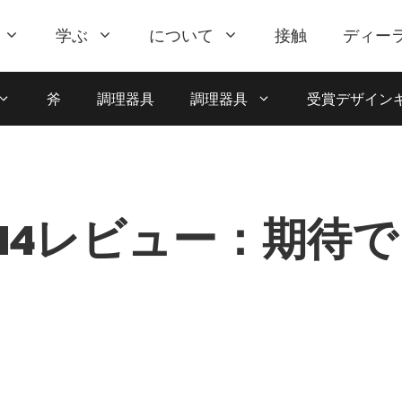
学ぶ
について
接触
ディー
斧
調理器具
調理器具
受賞デザイン
 M4レビュー：期待