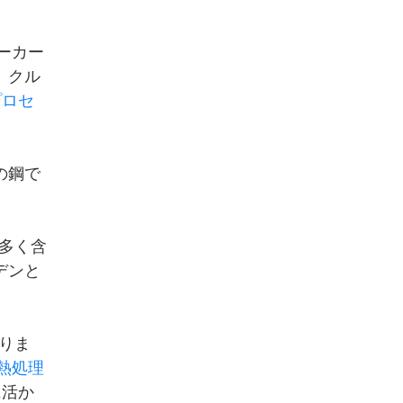
メーカー
。クル
プロセ
の鋼で
多く含
デンと
。
りま
熱処理
に活か