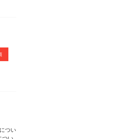
頼
につい
につい