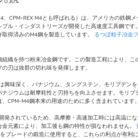
ン
: 0.30%
-M4、CPM-REX M4とも呼ばれる）は、アメリカの鉄鋼
シブル・インダストリーズが開発した高速度工具鋼です
許取得済みのM4鋼を製造しています。
るつぼ粒子冶金
細組織を持つ粉末冶金鋼です。この製造工程により、こ
フの刃は抜群の切れ味を発揮します。
成は興味深く、バナジウム、タングステン、モリブデンを
バナジウムは耐摩耗性と刃持ちを向上させます。モリブ
、CPM-M4鋼本来の用途のために多く含まれています
に開発されているため、高摩擦・高速加工時には高温にな
合金元素により、加工後も鋼の特性が損なわれません。
4 をブレードの鍛造に使用すると、これらの利点が有利