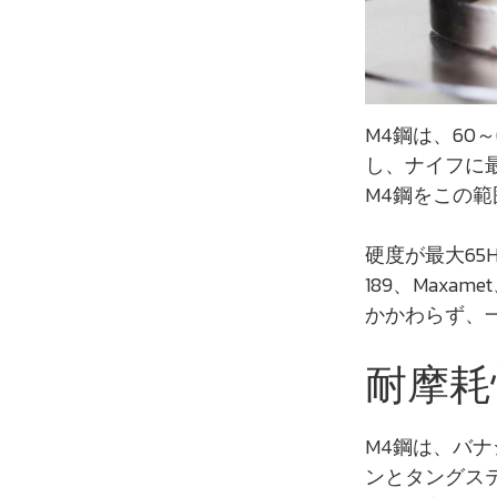
M4鋼は、60
し、ナイフに最
M4鋼をこの
硬度が最大65
189、Maxa
かかわらず、
耐摩耗
M4鋼は、バ
ンとタングス