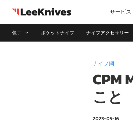
コ
ン
サービス
テ
ン
包丁
ポケットナイフ
ナイフアクセサリー
ツ
に
ス
キ
ナイフ鋼
ッ
CPM
プ
こと
2023-05-16