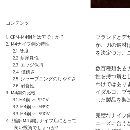
コンテンツ
ブランドとデ
CPM-M4鋼とは何ですか？
M4ナイフ鋼の特性
が、刃の鋼材
硬度
を決定づけ、
耐摩耗性
エッジ保持
数百種類ある
強靭さ
性を持つ鋼と
シャープニングのしやすさ
わけではあり
耐食性
イダルコ、ブ
M4鋼の比較
した製品を製
M4鋼 vs. S30V
M4鋼 vs. M390
M4鋼 vs. S90V
完璧なナイフ
結論: M4 鋼はナイフ店にとって
ニーズに合う
良い投資でしょうか?