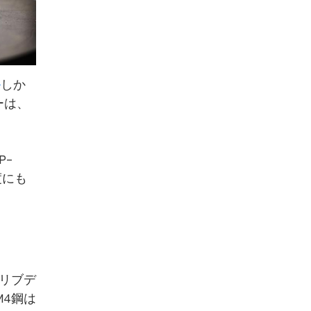
ル
しか
ーは、
P-
度にも
リブデ
4鋼は