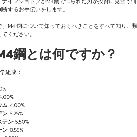
、ナイフショップがM4鋼で作られた刃が投資に見合う価
判断するお手伝いをします。
で、M4 鋼について知っておくべきことをすべて知り、
してください。
-M4鋼とは何ですか？
化学組成：
40%
 4.00%
ウム
: 4.00%
デン
: 5.25%
ステン
: 5.50%
ーン
: 0.55%