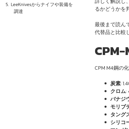
詳しく解説し
LeeKnivesからナイフや装備を
るかどうかを
調達
最後まで読ん
代替品と比較
CPM
CPM M4鋼の
炭素
: 1.
クロム
:
バナジ
モリブ
タング
シリコ