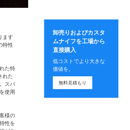
卸売りおよびカスタ
ります
ムナイフを工場から
の特性
直接購入
低コストでより大きな
れた特
価値を。
された
無料見積もり
。スパ
を使用
客様の
特性を