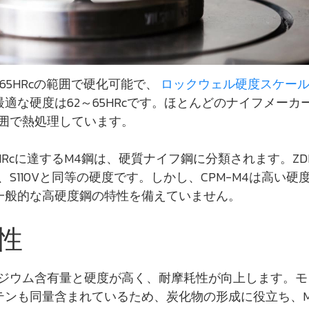
～65HRcの範囲で硬化可能で、
ロックウェル硬度スケー
適な硬度は62～65HRcです。ほとんどのナイフメーカ
範囲で熱処理しています。
HRcに達するM4鋼は、硬質ナイフ鋼に分類されます。ZD
met、S110Vと同等の硬度です。しかし、CPM-M4は高い硬
一般的な高硬度鋼の特性を備えていません。
性
ナジウム含有量と硬度が高く、耐摩耗性が向上します。モ
テンも同量含まれているため、炭化物の形成に役立ち、M