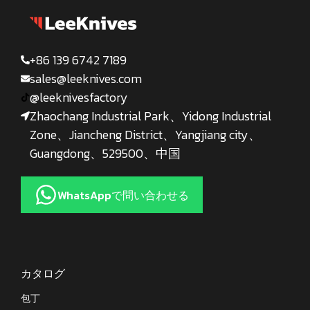
+86 139 6742 7189
sales@leeknives.com
@leeknivesfactory
Zhaochang Industrial Park、Yidong Industrial
Zone、Jiancheng District、Yangjiang city、
Guangdong、529500、中国
WhatsAppで問い合わせる
カタログ
包丁