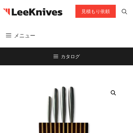
コ
見積もり依頼
ン
テ
ン
メニュー
ツ
に
ス
カタログ
キ
ッ
プ