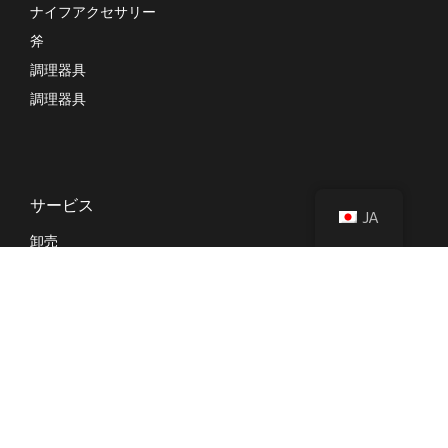
ナイフアクセサリー
斧
調理器具
調理器具
サービス
JA
卸売
プライベートラベル
OEM
キッチン用品の調達
企業向けギフト