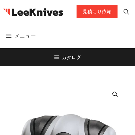
コ
見積もり依頼
ン
テ
ン
メニュー
ツ
に
ス
カタログ
キ
ッ
プ