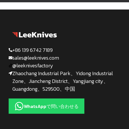
+86 139 6742 7189
sales@leeknives.com
@leeknivesfactory
Zhaochang Industrial Park、Yidong Industrial
Zone、Jiancheng District、Yangjiang city、
Guangdong、529500、中国
WhatsAppで問い合わせる