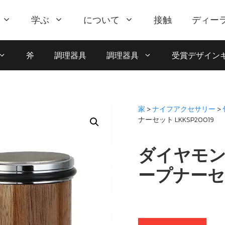
学ぶ
について
接触
ディー
斧
調理器具
調理器具
受賞デザイン
家
>
ナイフアクセサリー
>
ナーセット LKKSP20019
ダイヤモ
ープナーセッ