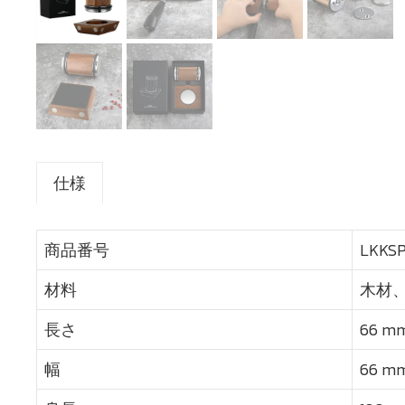
仕様
商品番号
LKKSP
材料
木材
長さ
66 m
幅
66 m