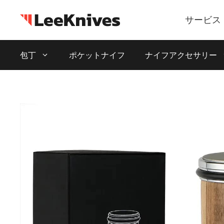
コ
ン
サービス
テ
ン
包丁
ポケットナイフ
ナイフアクセサリー
ツ
に
ス
キ
ッ
プ