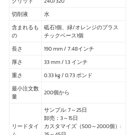
グリット
240/320
切削液
水
含まれるも
砥石1個、緑/オレンジのプラス
の
チックベース1個
長さ
190 mm / 7.48インチ
厚さ
33 mm / 1.3 インチ
重さ
0.33 kg / 0.73 ポンド
最小注文数
200個から
量
サンプル: 7～25日
卸売：3～15日
リードタイ
カスタマイズ（500～2000個）:
ム
25～45日