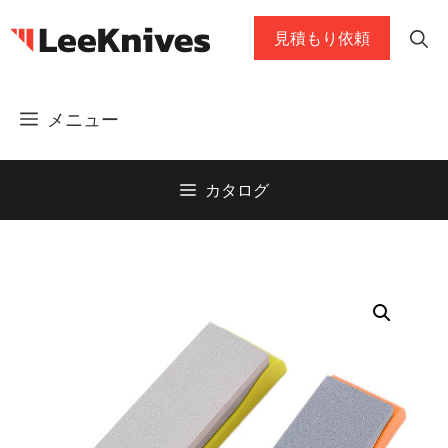
コ
見積もり依頼
ン
テ
ン
メニュー
ツ
に
ス
カタログ
キ
ッ
プ