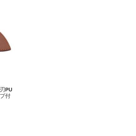
刃PU
プ付