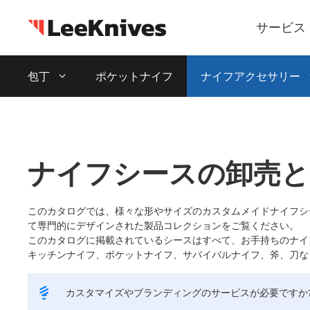
コ
ン
サービス
テ
ン
包丁
ポケットナイフ
ナイフアクセサリー
ツ
に
ス
キ
ッ
ナイフシースの卸売と
プ
このカタログでは、様々な形やサイズのカスタムメイドナイフシ
て専門的にデザインされた製品コレクションをご覧ください。
このカタログに掲載されているシースはすべて、お手持ちのナイ
キッチンナイフ、ポケットナイフ、サバイバルナイフ、斧、刀な
カスタマイズやブランディングのサービスが必要ですか