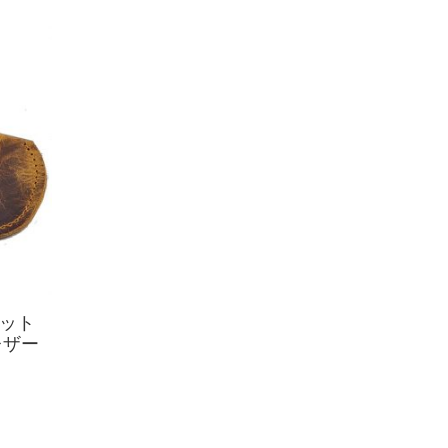
ット
レザー