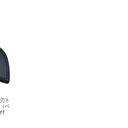
刃ト
（ベ
付