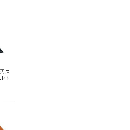
刃ス
ルト
9