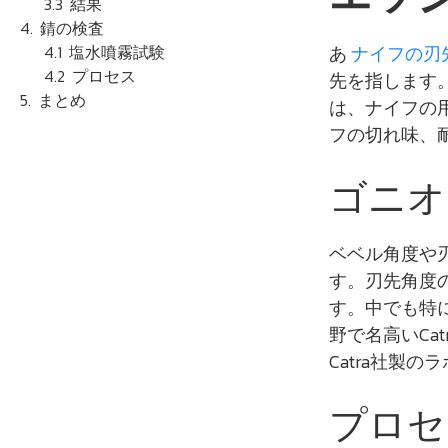
結果
錆の検査
塩水噴霧試験
あ
ナイフの刃
プロセス
先を指します
まとめ
は、ナイフの
フの切れ味、
ゴニオ
ベベル角度や
す。刃先角度
す。中でも特
野で名高いCa
Catra社製
プロセ