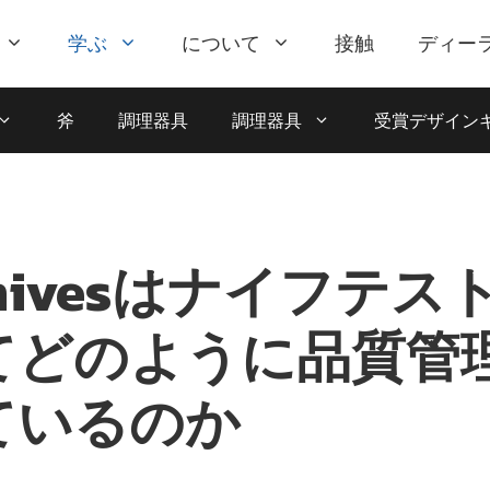
学ぶ
について
接触
ディー
斧
調理器具
調理器具
受賞デザイン
Knivesはナイフテス
てどのように品質管
ているのか