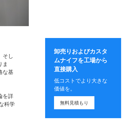
卸売りおよびカスタ
。そし
ムナイフを工場から
りま
直接購入
格な基
低コストでより大きな
価値を。
論を詳
無料見積もり
雑な科学