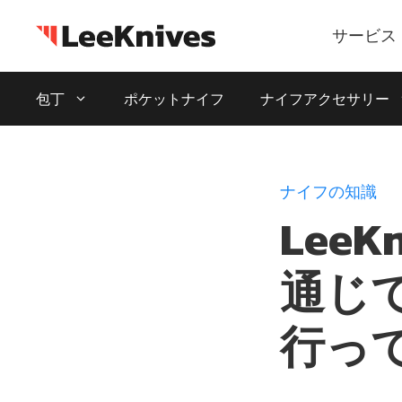
コ
ン
サービス
テ
ン
包丁
ポケットナイフ
ナイフアクセサリー
ツ
に
ス
キ
ナイフの知識
ッ
Lee
プ
通じ
行っ