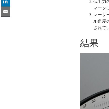
低出力
マーク
レーザ
ル角度
されて
結果