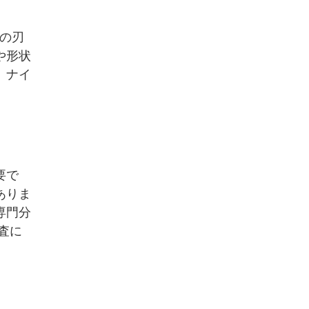
の刃
や形状
、ナイ
要で
ありま
専門分
査に