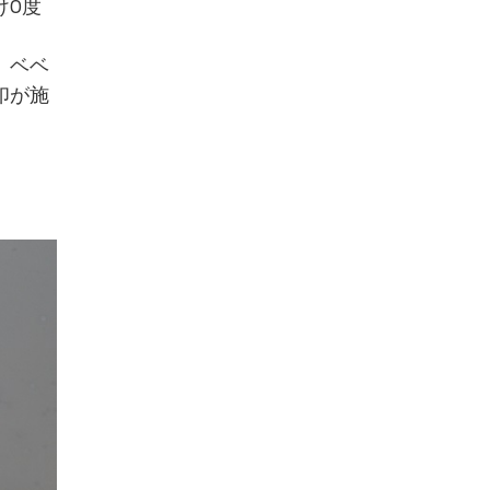
け0度
、ベベ
印が施