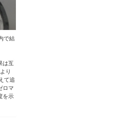
内で結
果は互
、より
えて追
ゼロマ
度を示