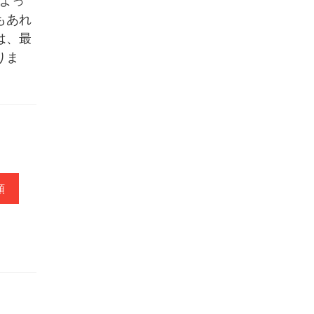
よっ
もあれ
は、最
りま
頼