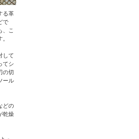
する革
どで
も、こ
す。
対して
ってシ
刃の切
ツール
などの
が乾燥