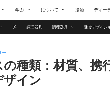
学ぶ
について
接触
ディー
斧
調理器具
調理器具
受賞デザイン
リー
スの種類：材質、携
デザイン