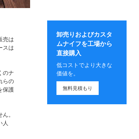
卸売りおよびカスタ
販売は
ムナイフを工場から
ースは
直接購入
低コストでより大きな
くのナ
価値を。
れらの
無料見積もり
を保護
せん。
い人