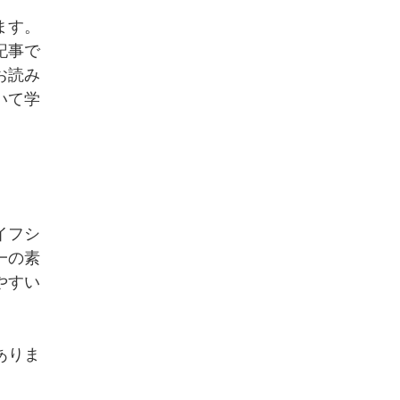
ます。
記事で
お読み
いて学
イフシ
一の素
やすい
ありま