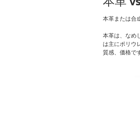
本革 v
本革または合
本革は、なめ
は主にポリウ
質感、価格で