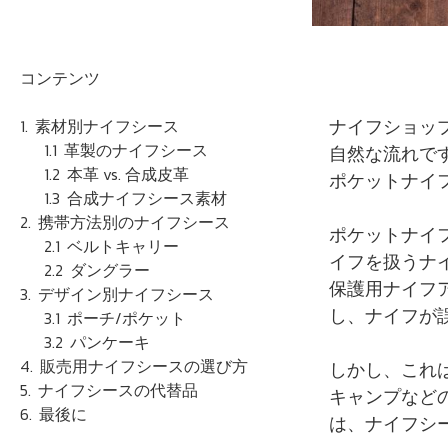
コンテンツ
ナイフショッ
素材別ナイフシース
革製のナイフシース
自然な流れで
本革 vs. 合成皮革
ポケットナイ
合成ナイフシース素材
携帯方法別のナイフシース
ポケットナイ
ベルトキャリー
イフを扱うナ
ダングラー
保護用ナイフ
デザイン別ナイフシース
し、ナイフが
ポーチ/ポケット
パンケーキ
販売用ナイフシースの選び方
しかし、これ
ナイフシースの代替品
キャンプなど
最後に
は、ナイフシ