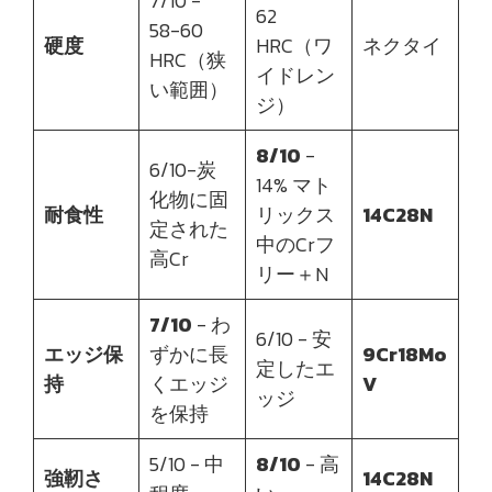
7/10 -
62
58-60
硬度
HRC（ワ
ネクタイ
HRC（狭
イドレン
い範囲）
ジ）
8/10
-
6/10-炭
14% マト
化物に固
耐食性
リックス
14C28N
定された
中のCrフ
高Cr
リー＋N
7/10
- わ
6/10 - 安
エッジ保
ずかに長
9Cr18Mo
定したエ
持
くエッジ
V
ッジ
を保持
5/10 - 中
8/10
- 高
強靭さ
14C28N