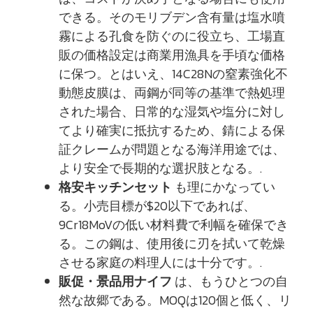
できる。そのモリブデン含有量は塩水噴
霧による孔食を防ぐのに役立ち、工場直
販の価格設定は商業用漁具を手頃な価格
に保つ。とはいえ、14C28Nの窒素強化不
動態皮膜は、両鋼が同等の基準で熱処理
された場合、日常的な湿気や塩分に対し
てより確実に抵抗するため、錆による保
証クレームが問題となる海洋用途では、
より安全で長期的な選択肢となる。.
格安キッチンセット
も理にかなってい
る。小売目標が$20以下であれば、
9Cr18MoVの低い材料費で利幅を確保でき
る。この鋼は、使用後に刃を拭いて乾燥
させる家庭の料理人には十分です。.
販促・景品用ナイフ
は、もうひとつの自
然な故郷である。MOQは120個と低く、リ