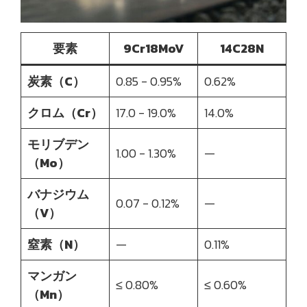
要素
9Cr18MoV
14C28N
炭素（C）
0.85 - 0.95%
0.62%
クロム（Cr）
17.0 - 19.0%
14.0%
モリブデン
1.00 - 1.30%
—
（Mo）
バナジウム
0.07 - 0.12%
—
（V）
窒素（N）
—
0.11%
マンガン
≤ 0.80%
≤ 0.60%
（Mn）