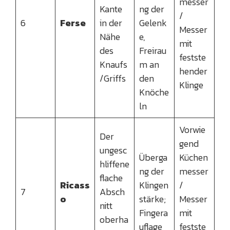
messer
Kante
ng der
/
6
Ferse
in der
Gelenk
Messer
Nähe
e,
mit
des
Freirau
festste
Knaufs
m an
hender
/Griffs
den
Klinge
Knöche
ln
Vorwie
Der
gend
ungesc
Überga
Küchen
hliffene
ng der
messer
flache
Ricass
Klingen
/
7
Absch
o
stärke;
Messer
nitt
Fingera
mit
oberha
uflage
festste