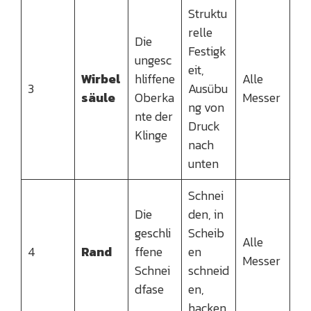
Struktu
relle
Die
Festigk
ungesc
eit,
Wirbel
hliffene
Alle
3
Ausübu
säule
Oberka
Messer
ng von
nte der
Druck
Klinge
nach
unten
Schnei
Die
den, in
geschli
Scheib
Alle
4
Rand
ffene
en
Messer
Schnei
schneid
dfase
en,
hacken