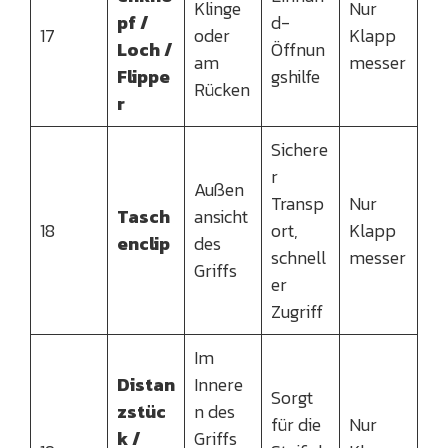
Klinge
Nur
pf /
d-
17
oder
Klapp
Loch /
Öffnun
am
messer
Flippe
gshilfe
Rücken
r
Sichere
r
Außen
Transp
Nur
Tasch
ansicht
18
ort,
Klapp
enclip
des
schnell
messer
Griffs
er
Zugriff
Im
Distan
Innere
Sorgt
zstüc
n des
für die
Nur
k /
Griffs