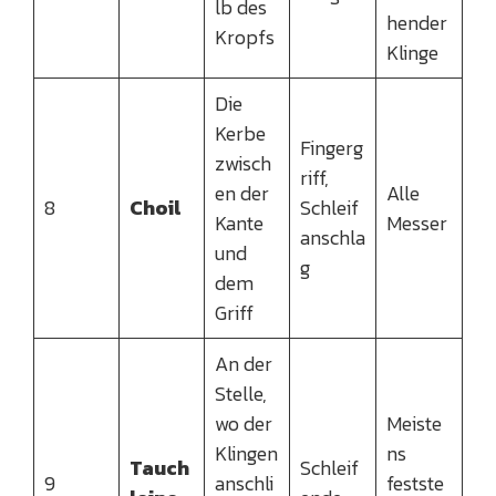
lb des
hender
Kropfs
Klinge
Die
Kerbe
Fingerg
zwisch
riff,
en der
Alle
8
Choil
Schleif
Kante
Messer
anschla
und
g
dem
Griff
An der
Stelle,
wo der
Meiste
Klingen
ns
Tauch
Schleif
9
anschli
festste