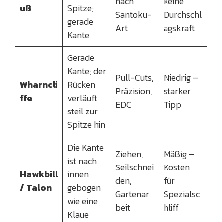
nach
keine
uß
Spitze;
Santoku-
Durchschl
gerade
Art
agskraft
Kante
Gerade
Kante; der
Pull-Cuts,
Niedrig –
Wharncli
Rücken
Präzision,
starker
ffe
verläuft
EDC
Tipp
steil zur
Spitze hin
Die Kante
Ziehen,
Mäßig –
ist nach
Seilschnei
Kosten
Hawkbill
innen
den,
für
/ Talon
gebogen
Gartenar
Spezialsc
wie eine
beit
hliff
Klaue