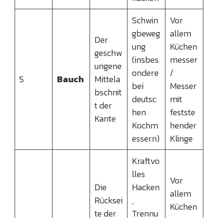
Schwin
Vor
gbeweg
allem
Der
ung
Küchen
geschw
(insbes
messer
ungene
ondere
/
5
Bauch
Mittela
bei
Messer
bschnit
deutsc
mit
t der
hen
festste
Kante
Kochm
hender
essern)
Klinge
Kraftvo
lles
Vor
Die
Hacken
allem
Rücksei
,
Küchen
te der
Trennu