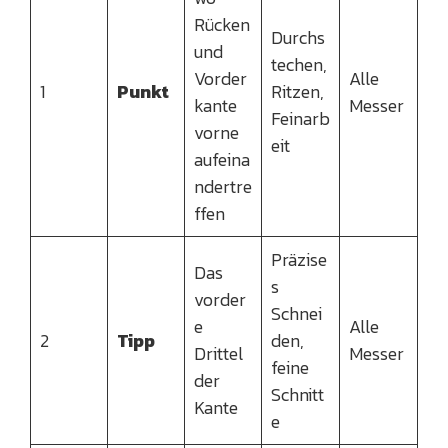
Rücken
Durchs
und
techen,
Vorder
Alle
1
Punkt
Ritzen,
kante
Messer
Feinarb
vorne
eit
aufeina
ndertre
ffen
Präzise
Das
s
vorder
Schnei
e
Alle
2
Tipp
den,
Drittel
Messer
feine
der
Schnitt
Kante
e