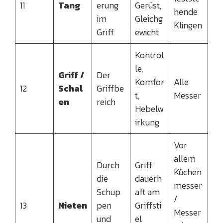
11
Tang
erung
Gerüst,
hende
im
Gleichg
Klingen
Griff
ewicht
Kontrol
le,
Griff /
Der
Komfor
Alle
12
Schal
Griffbe
t,
Messer
en
reich
Hebelw
irkung
Vor
allem
Durch
Griff
Küchen
die
dauerh
messer
Schup
aft am
/
13
Nieten
pen
Griffsti
Messer
und
el