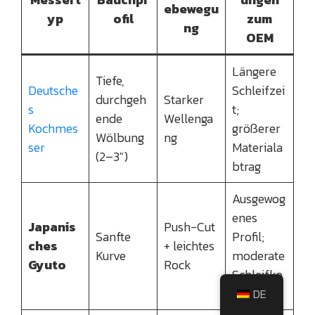
ebewegu
yp
ofil
zum
ng
OEM
Längere
Tiefe,
Deutsche
Schleifzei
durchgeh
Starker
s
t;
ende
Wellenga
Kochmes
größerer
Wölbung
ng
ser
Materiala
(2–3″)
btrag
Ausgewog
enes
Japanis
Push-Cut
Sanfte
Profil;
ches
+ leichtes
Kurve
moderate
Gyuto
Rock
Schleifko
sten
DE