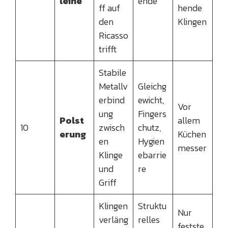
leine
ende
ff auf
hende
den
Klingen
Ricasso
trifft
Stabile
Metallv
Gleichg
erbind
ewicht,
Vor
ung
Fingers
Polst
allem
10
zwisch
chutz,
erung
Küchen
en
Hygien
messer
Klinge
ebarrie
und
re
Griff
Klingen
Struktu
Nur
verläng
relles
festste