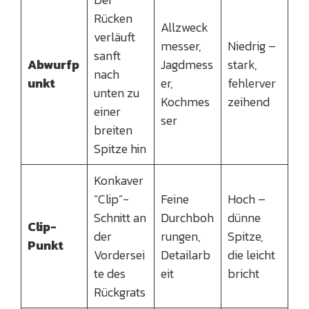
Rücken
Allzweck
verläuft
messer,
Niedrig –
sanft
Abwurfp
Jagdmess
stark,
nach
unkt
er,
fehlerver
unten zu
Kochmes
zeihend
einer
ser
breiten
Spitze hin
Konkaver
“Clip”-
Feine
Hoch –
Schnitt an
Durchboh
dünne
Clip-
der
rungen,
Spitze,
Punkt
Vordersei
Detailarb
die leicht
te des
eit
bricht
Rückgrats