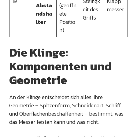
19
Steifigk
Klapp
Absta
(geöffn
eit des
messer
ndsha
ete
Griffs
lter
Positio
n)
Die Klinge:
Komponenten und
Geometrie
An der Klinge entscheidet sich alles. Ihre
Geometrie – Spitzenform, Schneidenart, Schliff
und Oberflächenbeschaffenheit – bestimmt, was
das Messer leisten kann und was nicht.