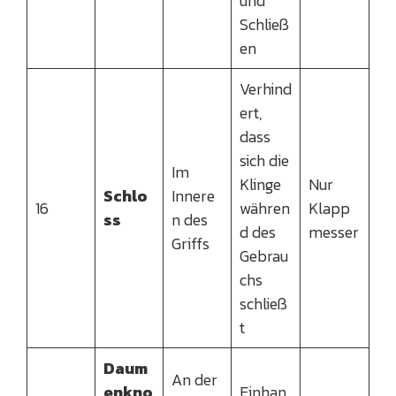
und
Schließ
en
Verhind
ert,
dass
sich die
Im
Klinge
Nur
Schlo
Innere
16
währen
Klapp
ss
n des
d des
messer
Griffs
Gebrau
chs
schließ
t
Daum
An der
enkno
Einhan