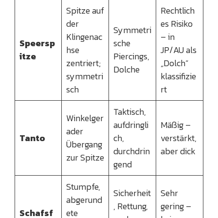
Spitze auf
Rechtlich
der
es Risiko
Symmetri
Klingenac
– in
Speersp
sche
hse
JP/AU als
itze
Piercings,
zentriert;
„Dolch“
Dolche
symmetri
klassifizie
sch
rt
Taktisch,
Winkelger
aufdringli
Mäßig –
ader
Tanto
ch,
verstärkt,
Übergang
durchdrin
aber dick
zur Spitze
gend
Stumpfe,
Sicherheit
Sehr
abgerund
, Rettung,
gering –
Schafsf
ete