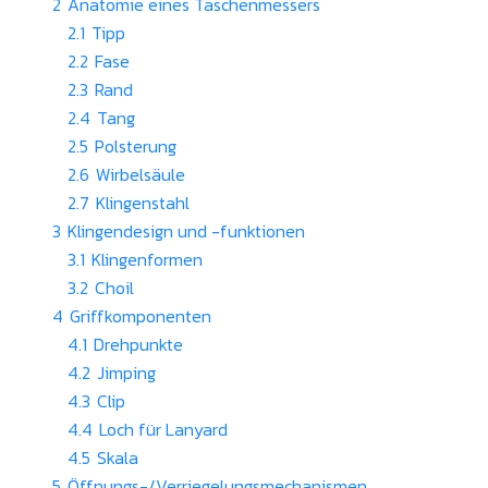
2
Anatomie eines Taschenmessers
2.1
Tipp
2.2
Fase
2.3
Rand
2.4
Tang
2.5
Polsterung
2.6
Wirbelsäule
2.7
Klingenstahl
3
Klingendesign und -funktionen
3.1
Klingenformen
3.2
Choil
4
Griffkomponenten
4.1
Drehpunkte
4.2
Jimping
4.3
Clip
4.4
Loch für Lanyard
4.5
Skala
5
Öffnungs-/Verriegelungsmechanismen