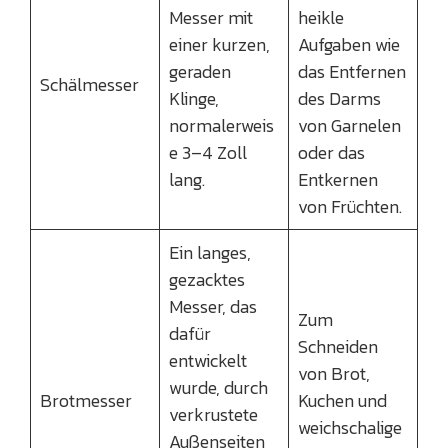
Messer mit
heikle
einer kurzen,
Aufgaben wie
geraden
das Entfernen
Schälmesser
Klinge,
des Darms
normalerweis
von Garnelen
e 3–4 Zoll
oder das
lang.
Entkernen
von Früchten.
Ein langes,
gezacktes
Messer, das
Zum
dafür
Schneiden
entwickelt
von Brot,
wurde, durch
Brotmesser
Kuchen und
verkrustete
weichschalige
Außenseiten