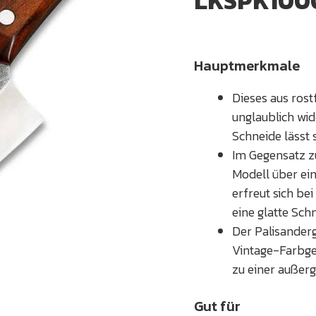
LKSPK100
Hauptmerkmale
Dieses aus ros
unglaublich wid
Schneide lässt 
Im Gegensatz z
Modell über ein
erfreut sich be
eine glatte Sch
Der Palisandergr
Vintage-Farbge
zu einer außer
Gut für