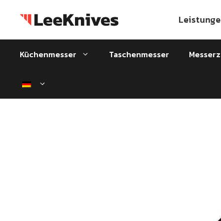
Zum
Inhalt
Leistunge
springen
Küchenmesser
Taschenmesser
Messer