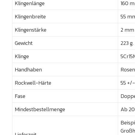
Klingenlänge
160 mm
Klingenbreite
55 mm 
Klingenstärke
2 mm /
Gewicht
223 g.
Klinge
5Cr15
Handhaben
Rosen
Rockwell-Härte
55 +/
Fase
Doppe
Mindestbestellmenge
Ab 20
Beispi
Großh
Lieferzeit