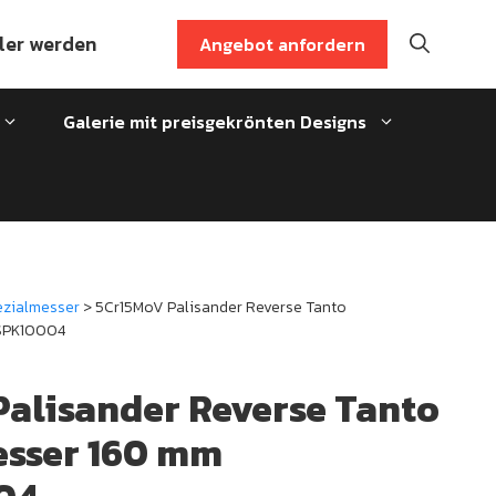
ler werden
Angebot anfordern
Galerie mit preisgekrönten Designs
ezialmesser
> 5Cr15MoV Palisander Reverse Tanto
SPK10004
alisander Reverse Tanto
sser 160 mm