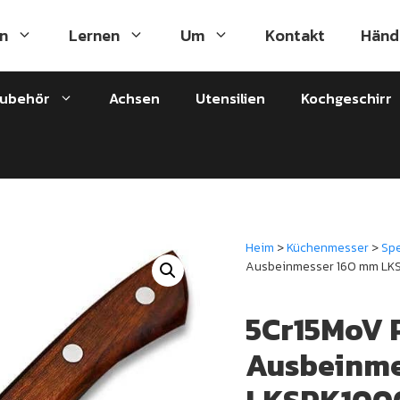
n
Lernen
Um
Kontakt
Händ
zubehör
Achsen
Utensilien
Kochgeschirr
Heim
>
Küchenmesser
>
Sp
Ausbeinmesser 160 mm LK
5Cr15MoV P
Ausbeinme