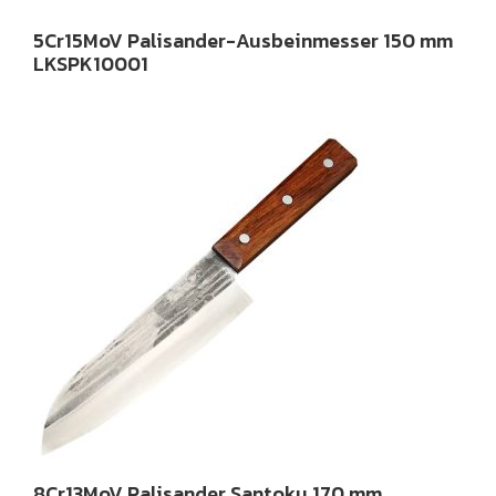
5Cr15MoV Palisander-Ausbeinmesser 150 mm
LKSPK10001
8Cr13MoV Palisander Santoku 170 mm