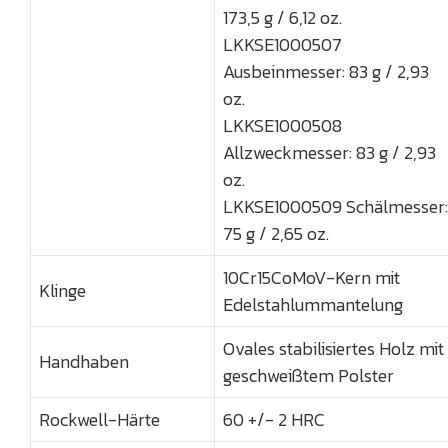
173,5 g / 6,12 oz.
LKKSE1000507
Ausbeinmesser: 83 g / 2,93
oz.
LKKSE1000508
Allzweckmesser: 83 g / 2,93
oz.
LKKSE1000509 Schälmesser:
75 g / 2,65 oz.
10Cr15CoMoV-Kern mit
Klinge
Edelstahlummantelung
Ovales stabilisiertes Holz mit
Handhaben
geschweißtem Polster
Rockwell-Härte
60 +/- 2 HRC