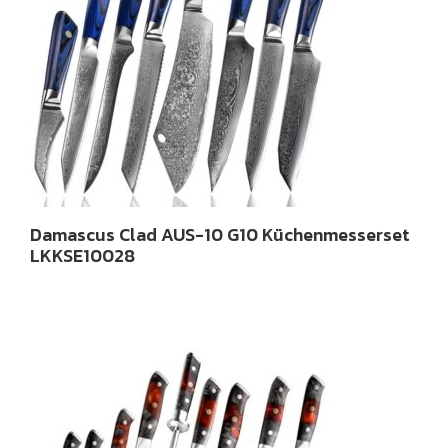
Damascus Clad AUS-10 G10 Küchenmesserset
LKKSE10028