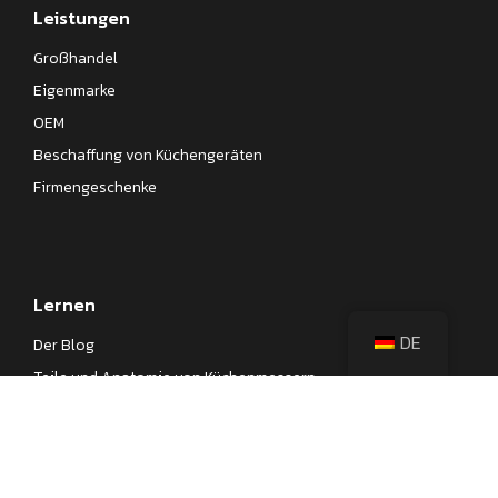
Leistungen
Großhandel
Eigenmarke
OEM
Beschaffung von Küchengeräten
Firmengeschenke
Lernen
DE
Der Blog
Teile und Anatomie von Küchenmessern
Verschiedene Arten japanischer Messer
Verschiedene Arten von Küchenmessern
Spickzettel für Küchenmesserstahl