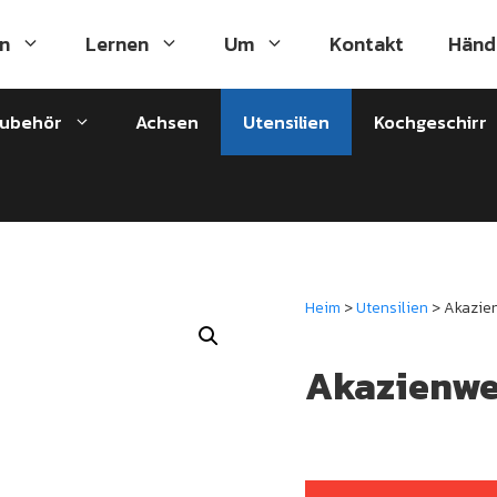
n
Lernen
Um
Kontakt
Händ
zubehör
Achsen
Utensilien
Kochgeschirr
Heim
>
Utensilien
> Akazie
Akazienw