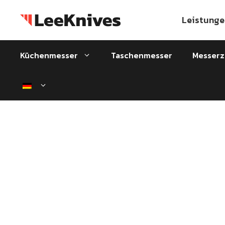
Zum
Inhalt
Leistunge
springen
Küchenmesser
Taschenmesser
Messer