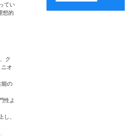
ってい
理想的
）、ク
とニオ
性能の
門性よ
上し、
ト
.