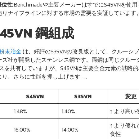
優位性
:Benchmadeや主要メーカーはすでにS45VNを使
売りナイフラインに対する市場の需要を実証しています。
S45VN 鋼組成
粉末冶金
は、好評のS35VNの改良版として、クルーシ
ーズ社が開発したステンレス鋼です。両鋼は同じクルー
スを共有していますが、S45VNは主要合金元素の戦略
より、さらに性能を押し上げます。.
S45VN
S35VN
変更
1.48%
1.40%
↑ より高い
↑ より優れ
16.00%
14.00%
食性