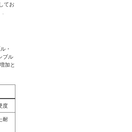
用してお
.
ブル・
シブル
的増加と
硬度
た耐