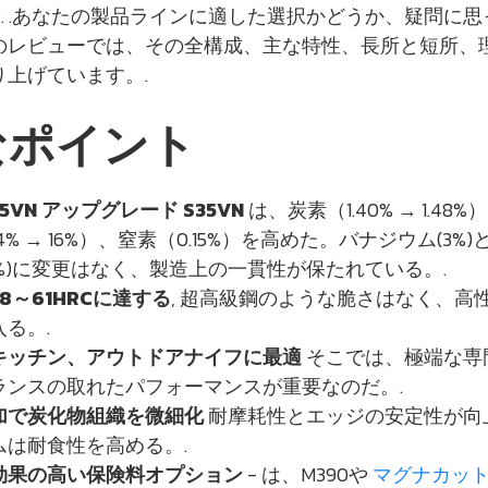
0
. .あなたの製品ラインに適した選択かどうか、疑問に思
のレビューでは、その全構成、主な特性、長所と短所、
上げています。.
なポイント
45VN アップグレード S35VN
は、炭素（1.40% → 1.48%
4% → 16%）、窒素（0.15%）を高めた。バナジウム(3%)
50%)に変更はなく、製造上の一貫性が保たれている。.
8～61HRCに達する
, 超高級鋼のような脆さはなく、高
る。.
、キッチン、アウトドアナイフに最適
そこでは、極端な専
ランスの取れたパフォーマンスが重要なのだ。.
加で炭化物組織を微細化
耐摩耗性とエッジの安定性が向
ムは耐食性を高める。.
効果の高い保険料オプション
- は、M390や
マグナカッ