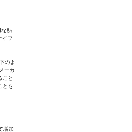
切な熱
ナイフ
以下のよ
フメーカ
ること
ことを
て増加