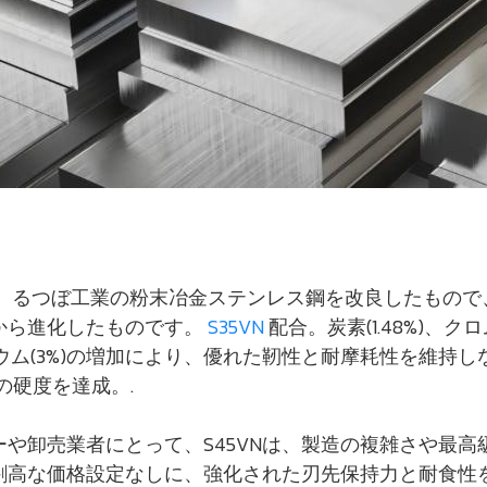
VNは、るつぼ工業の粉末冶金ステンレス鋼を改良したもの
Nから進化したものです。
S35VN
配合。炭素(1.48%)、ク
ナジウム(3%)の増加により、優れた靭性と耐摩耗性を維持し
RCの硬度を達成。.
や卸売業者にとって、S45VNは、製造の複雑さや最高
割高な価格設定なしに、強化された刃先保持力と耐食性