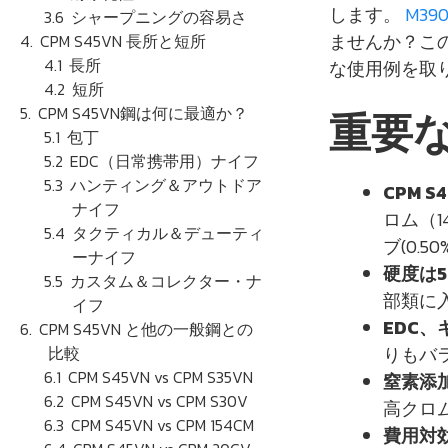
します。
M39
シャープニングの容易さ
ませんか？こ
CPM S45VN 長所と短所
長所
な使用例を取り
短所
CPM S45VN鋼は何に最適か？
重要
包丁
EDC（日常携帯用）ナイフ
ハンティング＆アウトドア
CPM S
ナイフ
ロム（1
タクティカル＆デューティ
ブ(0.
ーナイフ
硬度は5
カスタム＆コレクター・ナ
部類に入
イフ
EDC
CPM S45VN と他の一般鋼との
比較
りもバ
CPM S45VN vs CPM S35VN
窒素添
CPM S45VN vs CPM S30V
高クロ
CPM S45VN vs CPM 154CM
費用対