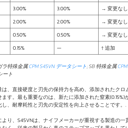
3.00%
3.00%
→ 変更なし
2.00%
2.00%
→ 変更なし
0.50%
0.50%
→ 変更なし
0.15%
—
↑ 追加
ガラ特殊金属
CPM S45VN データシート
; SB 特殊金属
CPM
シート
量は、直接硬度と刃先の保持力を高め、添加されたクロ
ます。最も重要なのは、新たに添加された窒素(0.15%)
化し、耐摩耗性と刃先の安定性を向上させることです。.
より、S45VNは、ナイフメーカーが重視する製造の一
となく、従来の製品から真のステップアップを果たしてい