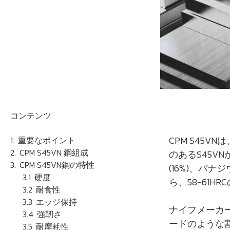
コンテンツ
CPM S45
重要なポイント
CPM S45VN 鋼組成
のあるS45V
CPM S45VN鋼の特性
(16%)、バ
硬度
ら、58-61H
耐食性
エッジ保持
ナイフメーカー
強靭さ
ードのような
耐摩耗性