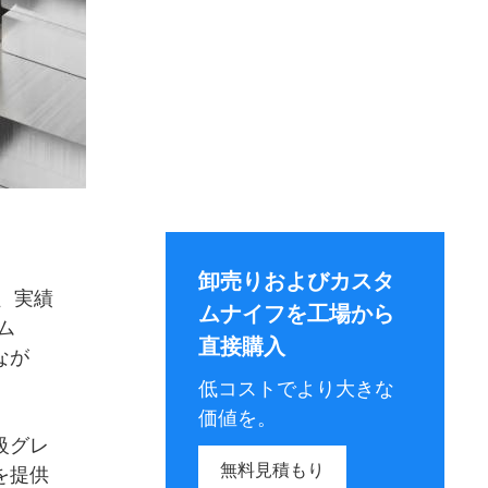
卸売りおよびカスタ
で、実績
ムナイフを工場から
ロム
直接購入
なが
低コストでより大きな
価値を。
級グレ
無料見積もり
を提供