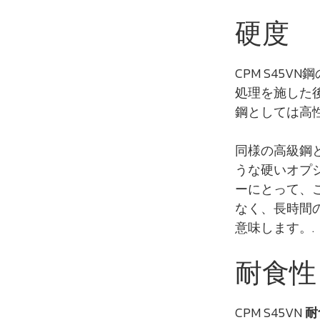
硬度
CPM S45
処理を施した後
鋼としては高
同様の高級鋼と比
うな硬いオプ
ーにとって、
なく、長時間
意味します。.
耐食性
CPM S45VN
耐