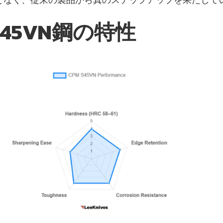
 S45VN鋼の特性