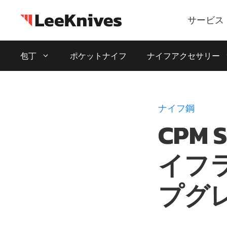
コ
ン
サービス
テ
ン
包丁
ポケットナイフ
ナイフアクセサリー
ツ
に
ス
キ
ナイフ鋼
ッ
CPM
プ
イフ
プグ