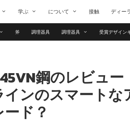
学ぶ
について
接触
ディー
斧
調理器具
調理器具
受賞デザイン
 S45VN鋼のレビュ
ラインのスマートな
レード？