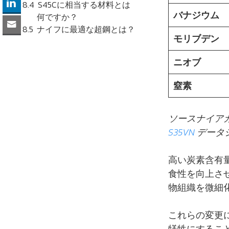
S45Cに相当する材料とは
バナジウム
何ですか？
ナイフに最適な超鋼とは？
モリブデン
ニオブ
窒素
ソースナイア
S35VN
データ
高い炭素含有
食性を向上させ
物組織を微細
これらの変更に
犠牲にするこ