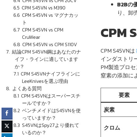
CPM S45VN vs CPM 20CV
B2Bの
CPM S45VN vs M390
り、卸
CPM S45VN vs マグナカッ
ト
CPM 
CPM S45VN vs CPM
CruWear
CPM S45VN vs CPM S110V
CPM S45VNは
結論CPM S45VN鋼はあなたのナ
インダストリ
イフ・ラインに適しています
か？
PM製造プロセ
CPM S45VNナイフラインに
窒素の添加に
LeeKnivesを選ぶ理由
よくある質問
要素
CPM S45VNはスーパースチ
ールですか？
炭素
ベンチメイドはS45VNを使
っていますか？
S45VNはSpy27より優れて
クロム
いるのか？