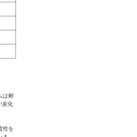
ムは耐
が炭化
貫性を
る。.