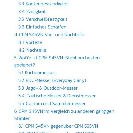
3.3
Kantenbeständigkeit
3.4
Zähigkeit
3.5
Verschleißfestigkeit
3.6
Einfaches Schärfen
4
CPM S45VN Vor- und Nachteile
4.1
Vorteile
4.2
Nachteile
5
Wofür ist CPM S45VN-Stahl am besten
geeignet?
5.1
Küchenmesser
5.2
EDC-Messer (Everyday Carry)
5.3
Jagd- & Outdoor-Messer
5.4
Taktische Messer & Dienstmesser
5.5
Custom und Sammlermesser
6
CPM S45VN im Vergleich zu anderen gängigen
Stählen
6.1
CPM S45VN gegenüber CPM S35VN