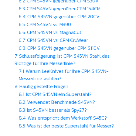
6.2
CPM S45VN gegenüber CPM S30V
6.3
CPM S45VN gegenüber CPM 154CM
6.4
CPM S45VN gegenüber CPM 20CV
6.5
CPM S45VN vs. M390
6.6
CPM S45VN vs. MagnaCut
6.7
CPM S45VN vs. CPM CruWear
6.8
CPM S45VN gegenüber CPM S110V
7
Schlussfolgerung: Ist CPM S45VN Stahl das
Richtige für Ihre Messerlinie?
7.1
Warum LeeKnives für Ihre CPM S45VN-
Messerlinie wählen?
8
Häufig gestellte Fragen
8.1
Ist CPM S45VN ein Superstahl?
8.2
Verwendet Benchmade S45VN?
8.3
Ist S45VN besser als Spy27?
8.4
Was entspricht dem Werkstoff S45C?
8.5
Was ist der beste Superstahl für Messer?