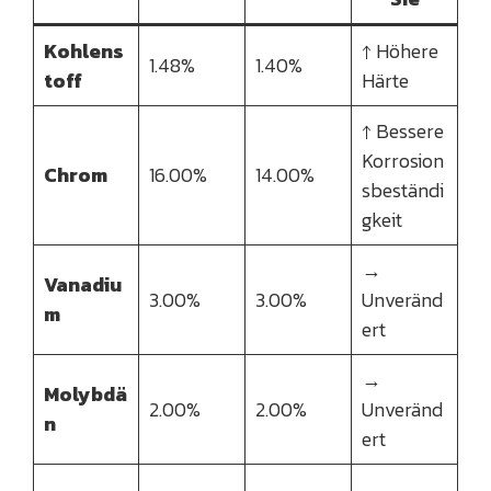
Kohlens
↑ Höhere
1.48%
1.40%
toff
Härte
↑ Bessere
Korrosion
Chrom
16.00%
14.00%
sbeständi
gkeit
→
Vanadiu
3.00%
3.00%
Unveränd
m
ert
→
Molybdä
2.00%
2.00%
Unveränd
n
ert
→