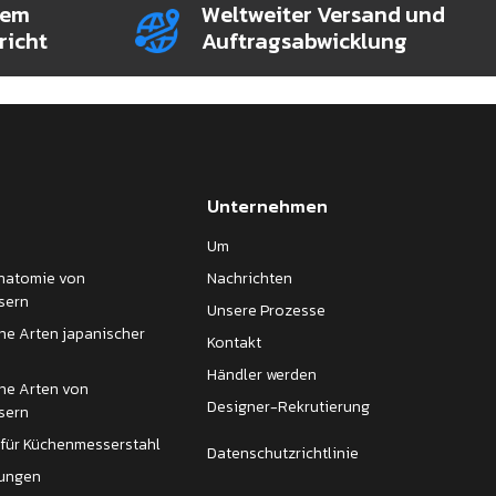
rem
Weltweiter Versand und
richt
Auftragsabwicklung
Unternehmen
Um
Anatomie von
Nachrichten
sern
Unsere Prozesse
ne Arten japanischer
Kontakt
Händler werden
ne Arten von
Designer-Rekrutierung
sern
 für Küchenmesserstahl
Datenschutzrichtlinie
fungen