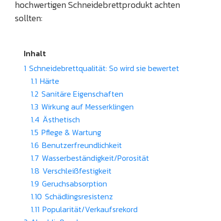
hochwertigen Schneidebrettprodukt achten
sollten:
Inhalt
1
Schneidebrettqualität: So wird sie bewertet
1.1
Härte
1.2
Sanitäre Eigenschaften
1.3
Wirkung auf Messerklingen
1.4
Ästhetisch
1.5
Pflege & Wartung
1.6
Benutzerfreundlichkeit
1.7
Wasserbeständigkeit/Porosität
1.8
Verschleißfestigkeit
1.9
Geruchsabsorption
1.10
Schädlingsresistenz
1.11
Popularität/Verkaufsrekord