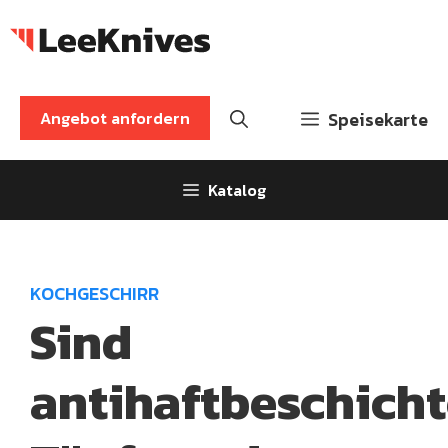
Zum
Inhalt
springen
Angebot anfordern
Speisekarte
Katalog
KOCHGESCHIRR
Sind
antihaftbeschicht